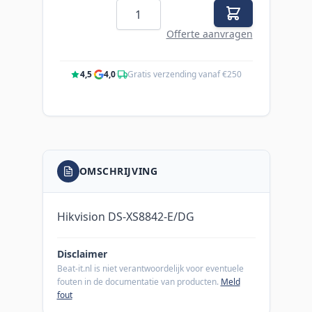
Aantal
Offerte aanvragen
4,5
·
4,0
·
Gratis verzending vanaf €250
OMSCHRIJVING
Hikvision DS-XS8842-E/DG
Disclaimer
Beat-it.nl is niet verantwoordelijk voor eventuele
fouten in de documentatie van producten.
Meld
fout