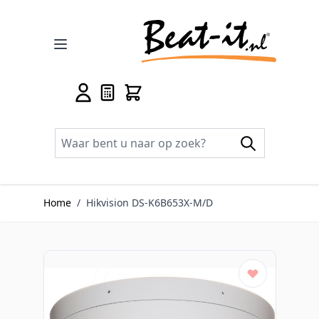
Ga naar de inhoud
Home
/
Hikvision DS-K6B653X-M/D