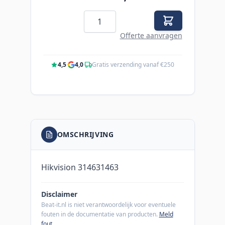
Aantal
Offerte aanvragen
4,5
·
4,0
·
Gratis verzending vanaf €250
OMSCHRIJVING
Hikvision 314631463
Disclaimer
Beat-it.nl is niet verantwoordelijk voor eventuele
fouten in de documentatie van producten.
Meld
fout