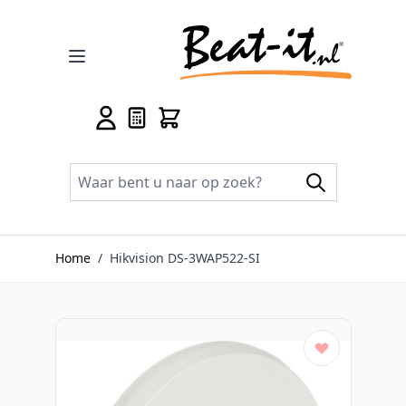
Ga naar de inhoud
Home
/
Hikvision DS-3WAP522-SI