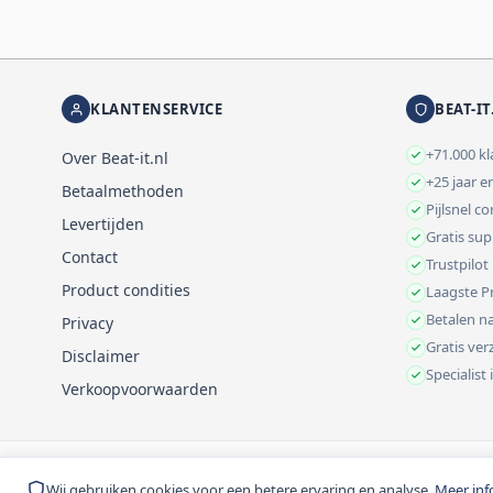
KLANTENSERVICE
BEAT-IT
+71.000 k
Over Beat-it.nl
+25 jaar e
Betaalmethoden
Pijlsnel c
Levertijden
Gratis su
Contact
Trustpilot
Product condities
Laagste Pr
Betalen na
Privacy
Gratis ve
Disclaimer
Specialist
Verkoopvoorwaarden
© 1999-2026 Beat-it.nl. Vermelde prijzen zijn excl. BTW tenzij anders 
Wij gebruiken cookies voor een betere ervaring en analyse.
Meer inf