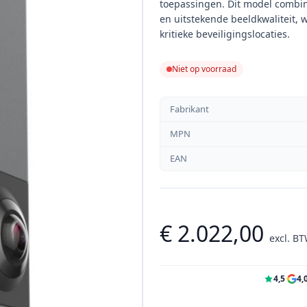
toepassingen. Dit model combinee
en uitstekende beeldkwaliteit, 
kritieke beveiligingslocaties.
Niet op voorraad
Fabrikant
MPN
EAN
€ 2.022,00
excl. B
4,5
·
4,