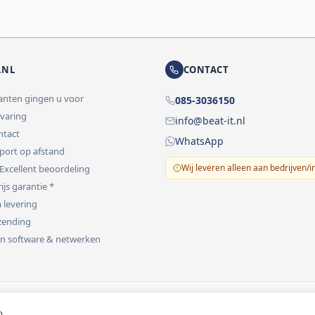
.NL
CONTACT
lanten gingen u voor
085-3036150
rvaring
info@beat-it.nl
ontact
WhatsApp
pport op afstand
Wij leveren alleen aan bedrijven/i
 Excellent beoordeling
ijs garantie *
 levering
rzending
 in software & netwerken
vermeld.
o