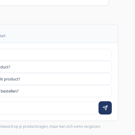
duct
oduct?
dit product?
 bestellen?
 antwoord op je productvragen, maar kan zich soms vergissen.