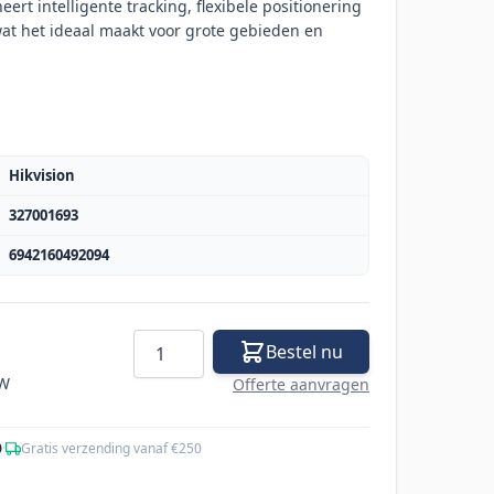
rt intelligente tracking, flexibele positionering
wat het ideaal maakt voor grote gebieden en
Hikvision
327001693
6942160492094
Aantal
Bestel nu
TW
Offerte aanvragen
0
·
Gratis verzending vanaf €250