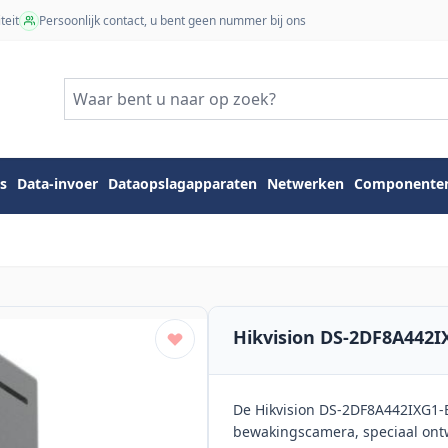
teit
Persoonlijk contact, u bent geen nummer bij ons
s
Data-invoer
Dataopslagapparaten
Netwerken
Componente
Hikvision DS-2DF8A442I
De Hikvision DS-2DF8A442IXG1-EL
bewakingscamera, speciaal ont