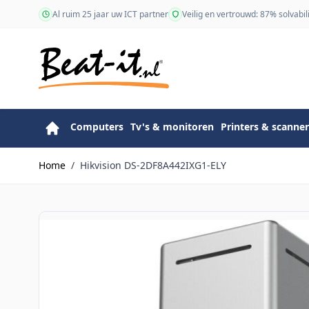
Ga naar de inhoud
Al ruim 25 jaar uw ICT partner
Veilig en vertrouwd: 87% solvabili
Computers
Tv's & monitoren
Printers & scanner
Home
/
Hikvision DS-2DF8A442IXG1-ELY