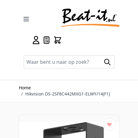
Ga naar de inhoud
Home
/
Hikvision DS-2SF8C442MXG1-ELWY/14(F1)