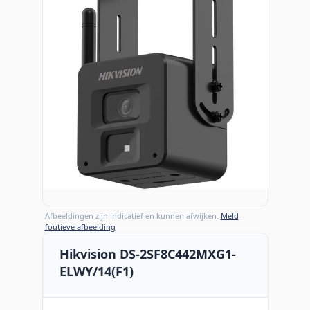
Afbeeldingen zijn indicatief en kunnen afwijken.
Meld
foutieve afbeelding
Hikvision DS-2SF8C442MXG1-
ELWY/14(F1)