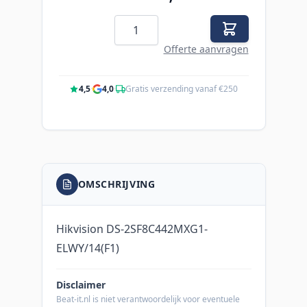
Aantal
Offerte aanvragen
4,5
·
4,0
·
Gratis verzending vanaf €250
OMSCHRIJVING
Hikvision DS-2SF8C442MXG1-
ELWY/14(F1)
Disclaimer
Beat-it.nl is niet verantwoordelijk voor eventuele