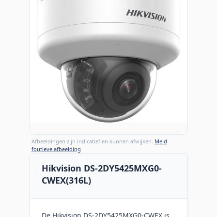
Afbeeldingen zijn indicatief en kunnen afwijken.
Meld
foutieve afbeelding
Hikvision DS-2DY5425MXG0-
CWEX(316L)
De Hikvision DS-2DY5425MXG0-CWEX is