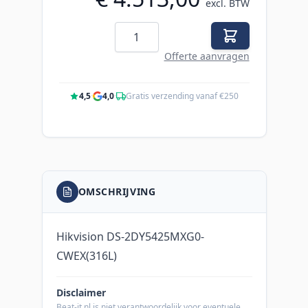
excl. BTW
Aantal
Offerte aanvragen
4,5
·
4,0
·
Gratis verzending vanaf €250
OMSCHRIJVING
Hikvision DS-2DY5425MXG0-
CWEX(316L)
Disclaimer
Beat-it.nl is niet verantwoordelijk voor eventuele