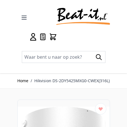
Ga naar de inhoud
Home
/
Hikvision DS-2DY5425MXG0-CWEX(316L)