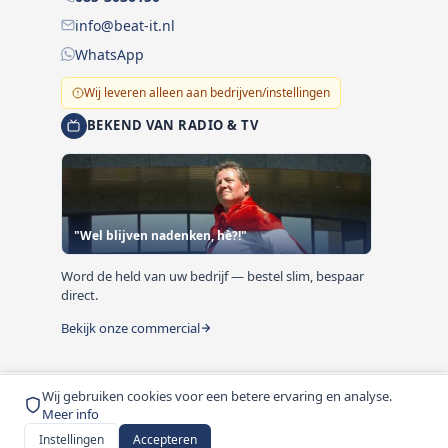
info@beat-it.nl
WhatsApp
Wij leveren alleen aan bedrijven/instellingen
BEKEND VAN RADIO & TV
"Wel blijven nadenken, hè?!"
Word de held van uw bedrijf — bestel slim, bespaar
direct.
Bekijk onze commercial
Wij gebruiken cookies voor een betere ervaring en analyse.
© 1999-2026 Beat-it.nl. Vermelde prijzen zijn excl. BTW
Meer info
tenzij anders vermeld.
Instellingen
Accepteren