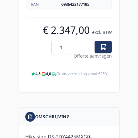
EAN
6936422177195
€ 2.347,00
excl. BTW
Aantal
Offerte aanvragen
4,5
·
4,0
·
Gratis verzending vanaf €250
OMSCHRIJVING
Hikvision DS-2DY4425MXG0-