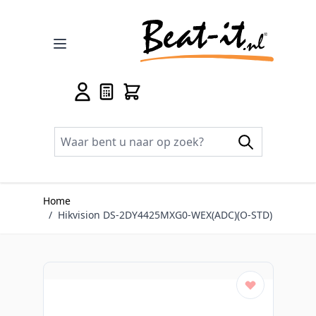
Ga naar de inhoud
Home
/
Hikvision DS-2DY4425MXG0-WEX(ADC)(O-STD)