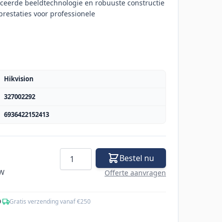
eerde beeldtechnologie en robuuste constructie
restaties voor professionele
Hikvision
327002292
6936422152413
Aantal
Bestel nu
TW
Offerte aanvragen
0
·
Gratis verzending vanaf €250