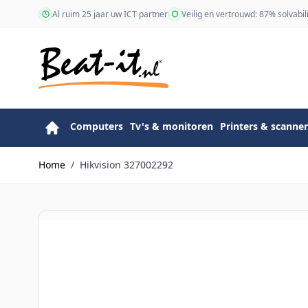
Ga naar de inhoud
Al ruim 25 jaar uw ICT partner
Veilig en vertrouwd: 87% solvabili
Computers
Tv's & monitoren
Printers & scanner
Home
/
Hikvision 327002292