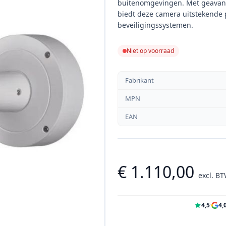
buitenomgevingen. Met geavanc
biedt deze camera uitstekende p
beveiligingssystemen.
Niet op voorraad
Fabrikant
MPN
EAN
€ 1.110,00
excl. B
4,5
·
4,