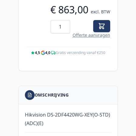
€ 863,00
excl. BTW
Aantal
Offerte aanvragen
4,5
·
4,0
·
Gratis verzending vanaf €250
OMSCHRIJVING
Hikvision DS-2DF4420WG-XEY(O-STD)
(ADC)(E)