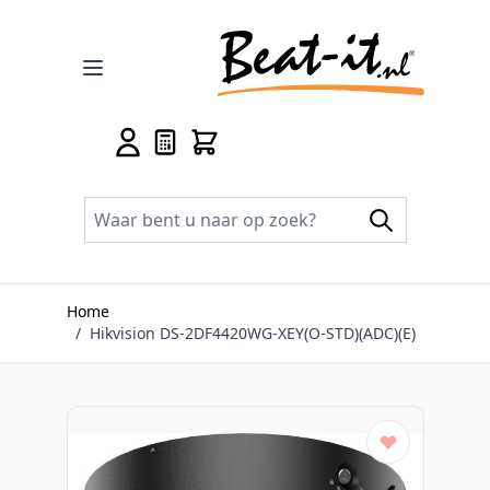
Ga naar de inhoud
Home
/
Hikvision DS-2DF4420WG-XEY(O-STD)(ADC)(E)