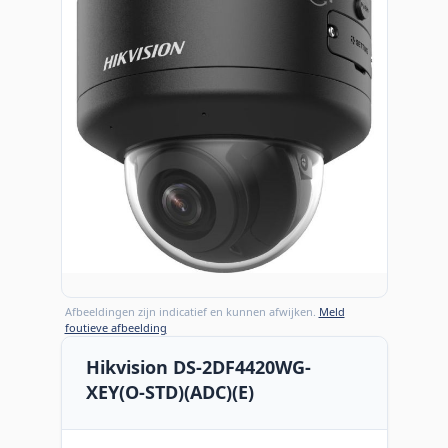
Afbeeldingen zijn indicatief en kunnen afwijken.
Meld
foutieve afbeelding
Hikvision DS-2DF4420WG-
XEY(O-STD)(ADC)(E)