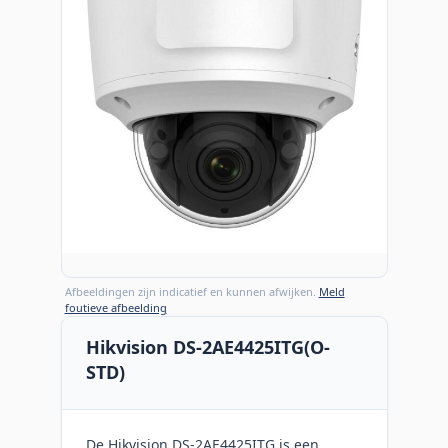
Afbeeldingen zijn indicatief en kunnen afwijken.
Meld
foutieve afbeelding
Hikvision DS-2AE4425ITG(O-
STD)
De Hikvision DS-2AE4425ITG is een