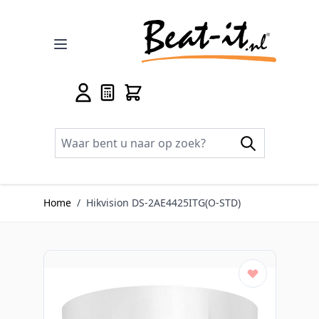
Ga naar de inhoud
Home
/
Hikvision DS-2AE4425ITG(O-STD)