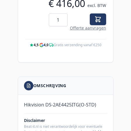
€ 416,00
excl. BTW
Aantal
Offerte aanvragen
4,5
·
4,0
·
Gratis verzending vanaf €250
OMSCHRIJVING
Hikvision DS-2AE4425ITG(O-STD)
Disclaimer
Beat-it.nl is niet verantwoordelijk voor eventuele