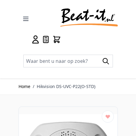
Ga naar de inhoud
Home
/
Hikvision DS-UVC-P22(O-STD)