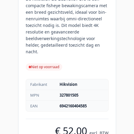
compacte fisheye bewakingscamera met
een breed gezichtsveld, ideaal voor bin­
nen­ruimtes waarbij omni-directioneel
toezicht nodig is. Dit model biedt 4K
resolutie en geavanceerde
beeldverwerkingstechnologie voor
helder, gedetailleerd toezicht dag en
nacht.
Niet op voorraad
Fabrikant
Hikvision
MPN
327801505
EAN
6942160404585
€ 52,00
excl. BTW