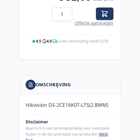
Aantal
Offerte aanvragen
4,5
·
4,0
·
Gratis verzending vanaf €250
OMSCHRIJVING
Hikvision DS-2CE16K0T-LTS(2.8MM)
Disclaimer
Beat-it.nl is niet verantwoordelijk voor eventuele
fouten in de documentatie van producten.
Meld