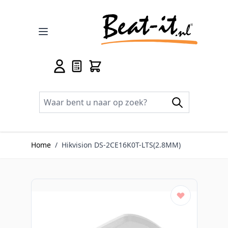
Ga naar de inhoud
Home
/
Hikvision DS-2CE16K0T-LTS(2.8MM)