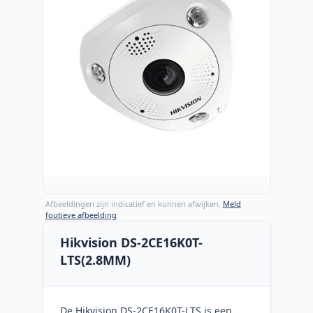
Afbeeldingen zijn indicatief en kunnen afwijken.
Meld
foutieve afbeelding
Hikvision DS-2CE16K0T-
LTS(2.8MM)
De Hikvision DS-2CE16K0T-LTS is een