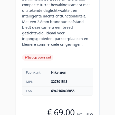
compacte turret bewakingscamera met
uitstekende daglichtkwaliteit en
intelligente nachtzichtfunctionaliteit.
Met een 2.8mm brandpuntsafstand
biedt deze camera een breed
gezichtsveld, ideaal voor
ingangsgebieden, parkeerplaatsen en
kleinere commerciële omgevingen.
Niet op voorraad
Fabrikant
Hikvision
MPN
327801513
EAN
6942160406855
€ 69,00
excl. BTW