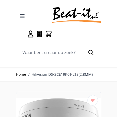
Ga naar de inhoud
Home
/
Hikvision DS-2CE19K0T-LTS(2.8MM)