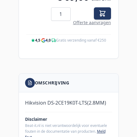
Aantal
Offerte aanvragen
4,5
·
4,0
·
Gratis verzending vanaf €250
OMSCHRIJVING
Hikvision DS-2CE19K0T-LTS(2.8MM)
Disclaimer
Beat-it.nl is niet verantwoordelijk voor eventuele
fouten in de documentatie van producten.
Meld