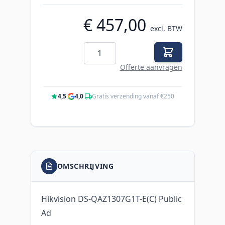
€ 457,00
excl. BTW
Aantal
Offerte aanvragen
4,5
·
4,0
·
Gratis verzending vanaf €250
OMSCHRIJVING
Hikvision DS-QAZ1307G1T-E(C) Public
Ad