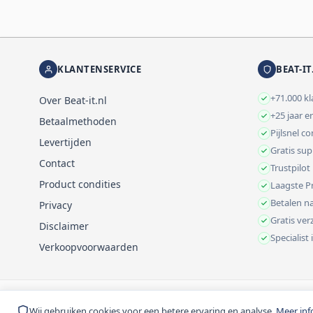
KLANTENSERVICE
BEAT-IT
+71.000 k
Over Beat-it.nl
+25 jaar e
Betaalmethoden
Pijlsnel c
Levertijden
Gratis su
Contact
Trustpilot
Product condities
Laagste Pr
Betalen na
Privacy
Gratis ve
Disclaimer
Specialist
Verkoopvoorwaarden
© 1999-2026 Beat-it.nl. Vermelde prijzen zijn excl. BTW tenzij anders 
Wij gebruiken cookies voor een betere ervaring en analyse.
Meer inf