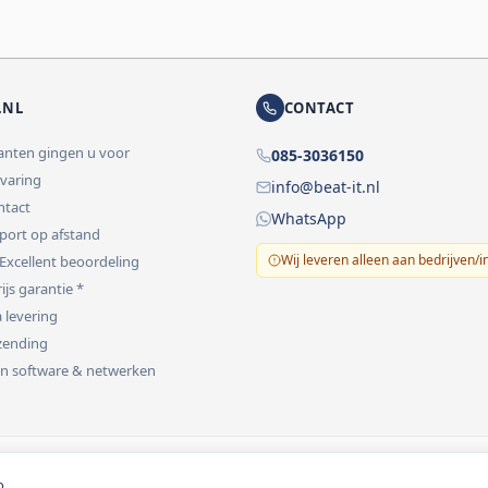
.NL
CONTACT
lanten gingen u voor
085-3036150
rvaring
info@beat-it.nl
ontact
WhatsApp
pport op afstand
Wij leveren alleen aan bedrijven/i
 Excellent beoordeling
ijs garantie *
 levering
rzending
 in software & netwerken
vermeld.
o