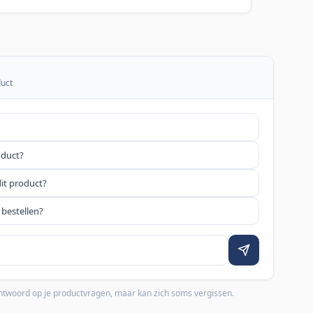
duct
oduct?
dit product?
 bestellen?
 antwoord op je productvragen, maar kan zich soms vergissen.