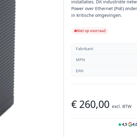
installaties. Dit industriële ne
Power over Ethernet (PoE) onde
in kritische omgevingen.
Niet op voorraad
Fabrikant
MPN
EAN
€ 260,00
excl. BTW
4,5
·
4,