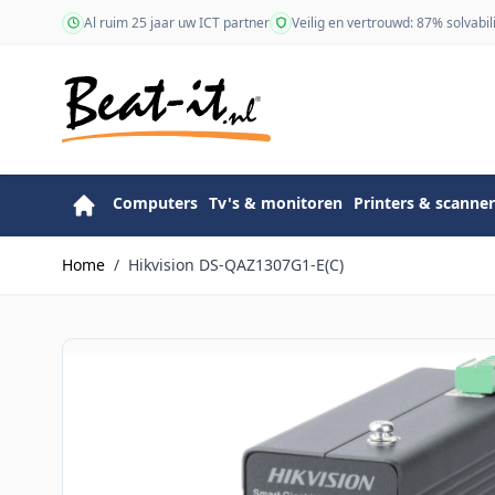
Ga naar de inhoud
Al ruim 25 jaar uw ICT partner
Veilig en vertrouwd: 87% solvabili
Computers
Tv's & monitoren
Printers & scanner
Home
/
Hikvision DS-QAZ1307G1-E(C)