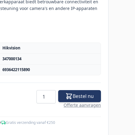
twerkapparaat biedt betrouwbare connectiviteit en
rsteuning voor camera's en andere IP-apparaten
Hikvision
347000134
6936422115890
Aantal
Bestel nu
Offerte aanvragen
0
·
Gratis verzending vanaf €250