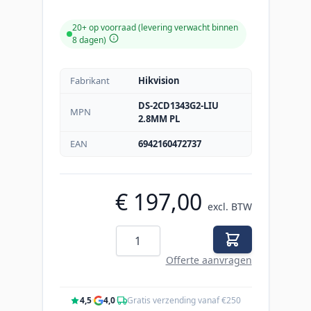
20+ op voorraad (levering verwacht binnen
8 dagen)
Fabrikant
Hikvision
DS-2CD1343G2-LIU
MPN
2.8MM PL
EAN
6942160472737
€ 197,00
excl. BTW
Aantal
Offerte aanvragen
4,5
·
4,0
·
Gratis verzending vanaf €250