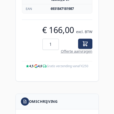
EAN
6931847181987
€ 166,00
excl. BTW
Aantal
Offerte aanvragen
4,5
·
4,0
·
Gratis verzending vanaf €250
OMSCHRIJVING