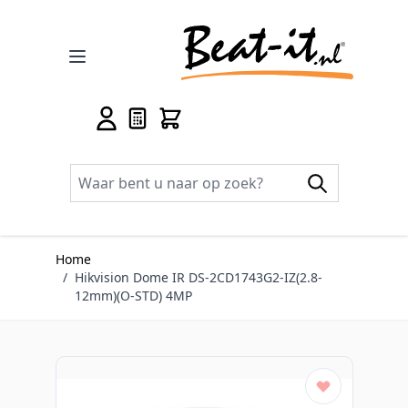
Ga naar de inhoud
Home
/
Hikvision Dome IR DS-2CD1743G2-IZ(2.8-
12mm)(O-STD) 4MP