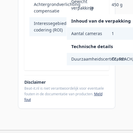
Gewicht
Achtergrondverlichting
450 g
Ja
verpakking
compensatie
Inhoud van de verpakking
Interessegebied-
Ja
codering (ROI)
Aantal cameras
1
Technische details
Duurzaamheidscertificaten
CE, REACH
Disclaimer
Beat-it.nl is niet verantwoordelijk voor eventuele
fouten in de documentatie van producten.
Meld
fout