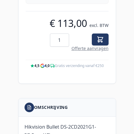
€ 113,00
excl. BTW
Aantal
Offerte aanvragen
4,5
·
4,0
·
Gratis verzending vanaf €250
OMSCHRIJVING
Hikvision Bullet DS-2CD2021G1-