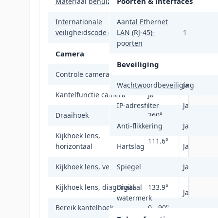
Poorten & interfaces
Materiaal behuizing
Metaal, Kunststof
Internationale
Aantal Ethernet
IP67
veiligheidscode (IP)
LAN (RJ-45)-
1
poorten
Camera
Beveiliging
Controle camerapanning
Ja
Wachtwoordbeveiliging
Ja
Kantelfunctie camera
Ja
IP-adresfilter
Ja
Draaihoek
360°
Anti-flikkering
Ja
Kijkhoek lens,
111.6°
horizontaal
Hartslag
Ja
Kijkhoek lens, verticaal
Spiegel
59.1°
Ja
Kijkhoek lens, diagonaal
Digitaal
133.9°
Ja
watermerk
Bereik kantelhoek
0 - 90°