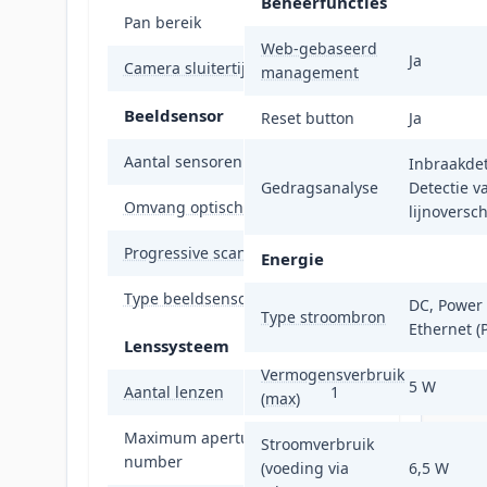
Beheerfuncties
Pan bereik
0 - 360°
Web-gebaseerd
Ja
Camera sluitertijd
1/3 - 1/100000 s
management
Beeldsensor
Reset button
Ja
Aantal sensoren
1
Inbraakdet
Gedragsanalyse
Detectie v
Omvang optische sensor
25,4 / 2,7 mm (1 / 2.7"
lijnoversch
Progressive scan
Ja
Energie
Type beeldsensor
CMOS
DC, Power 
Type stroombron
Ethernet (
Lenssysteem
Vermogensverbruik
5 W
Aantal lenzen
1
(max)
Maximum aperture
Stroomverbruik
1,6
number
(voeding via
6,5 W