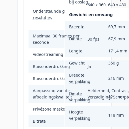
bij opslag
640 x 360, 640 x 480
Ondersteunde grafische
(VGA), 1280 x 720 (HD
Gewicht en omvang
resoluties
720), 1920 x 1080 (HD
1080)
Breedte
69,7 mm
Maximaal 30 frames per
Diepte
67,9 mm
30 fps
seconde
Lengte
171,4 mm
Videostreaming
Ja
Gewicht
350 g
Ruisonderdrukking
Ja
Breedte
216 mm
Ruisonderdrukkingstechnologie
3D-ruisonderdrukkin
verpakking
Aanpassing van de
Helderheid, Contrast,
Diepte
121 mm
afbeeldingskwaliteit
Verzadiging, Scherpt
verpakking
Privézone maskeren
Ja
Hoogte
118 mm
verpakking
Bitrate
32 Kbps - 8 Mbps