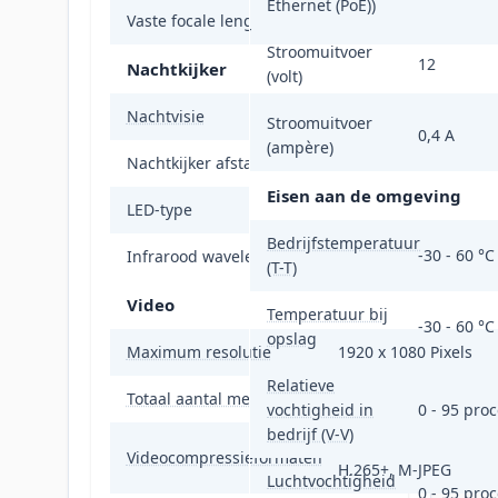
Ethernet (PoE))
Vaste focale lengte
2,8 mm
Stroomuitvoer
12
Nachtkijker
(volt)
Nachtvisie
Ja
Stroomuitvoer
0,4 A
(ampère)
Nachtkijker afstand
30 m
Eisen aan de omgeving
LED-type
IR
Bedrijfstemperatuur
-30 - 60 °C
Infrarood wavelength
850 nm
(T-T)
Video
Temperatuur bij
-30 - 60 °C
opslag
Maximum resolutie
1920 x 1080 Pixels
Relatieve
Totaal aantal megapixels
2 MP
vochtigheid in
0 - 95 pro
bedrijf (V-V)
H.264, H.264+, H.265,
Videocompressieformaten
H.265+, M-JPEG
Luchtvochtigheid
0 - 95 pro