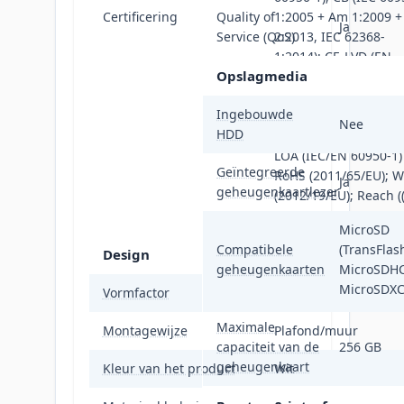
Certificering
Quality of
1:2005 + Am 1:2009 
Ja
Service (QoS)
2:2013, IEC 62368-
1:2014); CE-LVD (EN
Opslagmedia
60950-1:2005 + Am
1:2009 + Am 2:2013, 
Ingebouwde
62368-1:2014); BIS (IS
Nee
HDD
13252(1):2010+A1:201
LOA (IEC/EN 60950-1)
Geïntegreerde
RoHS (2011/65/EU); 
Ja
geheugenkaartlezer
(2012/19/EU); Reach (
No 1907/2006)
MicroSD
Compatibele
(TransFlash
Design
geheugenkaarten
MicroSDHC
MicroSDX
Vormfactor
Rond
Maximale
Montagewijze
Plafond/muur
capaciteit van de
256 GB
geheugenkaart
Kleur van het product
Wit