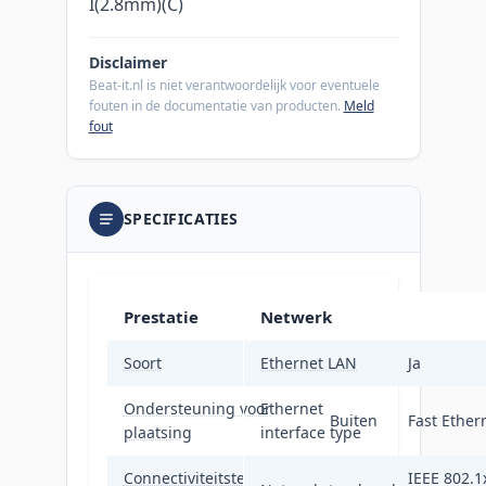
I(2.8mm)(C)
Disclaimer
Beat-it.nl is niet verantwoordelijk voor eventuele
fouten in de documentatie van producten.
Meld
fout
SPECIFICATIES
Prestatie
Netwerk
Soort
Ethernet LAN
IP-beveiligingscamer
Ja
Ondersteuning voor
Ethernet
Buiten
Fast Ether
plaatsing
interface type
Connectiviteitstechnologie
Bedraad
IEEE 802.1