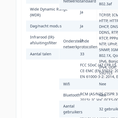
Netwerkstandaard
802.3af
Wide Dynamic Range
Ja
(WDR)
TCP/IP, IC
HTTP, HTTP
Dag/nacht modus
Ja
DHCP, DNS
DDNS, RTP,
Infrarood (IR)-
RTCP, PPPo
Ja
Ondersteunde
afsluitingsfilter
NTP, UPnP,
netwerkprotocollen
SNMP, IGM
Aantal talen
33
802.1X, Qo
IPv6, Bonjo
FCC SDoC (47 CFR 15, 
IPv4, UDP,
CE-EMC (EN 55032: 2
SSL/TLS
EN 61000-3-2: 2014, 
61000-3-3: 2013, EN
Wifi
Nee
50130-4: 2011 +A1: 20
RCM (AS/NZS CISPR 3
Bluetooth
Nee
2015); IC VoC (ICES-0
6, 2016); KC (KN 32: 2
Aantal
32 gebruik
KN 35: 2015) UL (UL
gebruikers
60950-1); CB (IEC 609