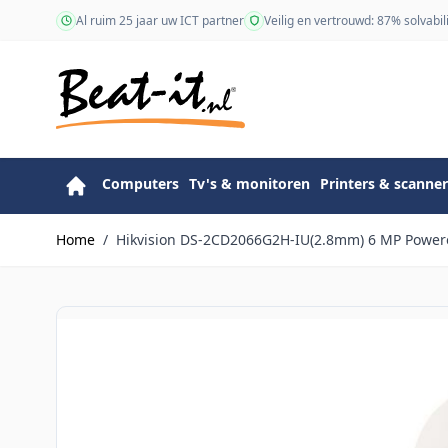
Ga naar de inhoud
Al ruim 25 jaar uw ICT partner
Veilig en vertrouwd: 87% solvabili
Computers
Tv's & monitoren
Printers & scanner
Home
/
Hikvision DS-2CD2066G2H-IU(2.8mm) 6 MP Powere