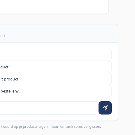
duct
oduct?
dit product?
 bestellen?
 antwoord op je productvragen, maar kan zich soms vergissen.