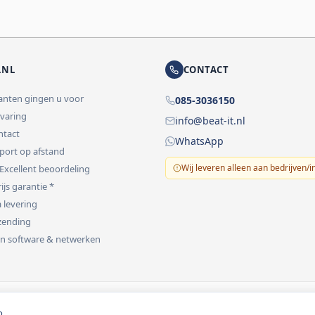
.NL
CONTACT
lanten gingen u voor
085-3036150
rvaring
info@beat-it.nl
ontact
WhatsApp
pport op afstand
Wij leveren alleen aan bedrijven/i
 Excellent beoordeling
ijs garantie *
 levering
rzending
 in software & netwerken
vermeld.
o