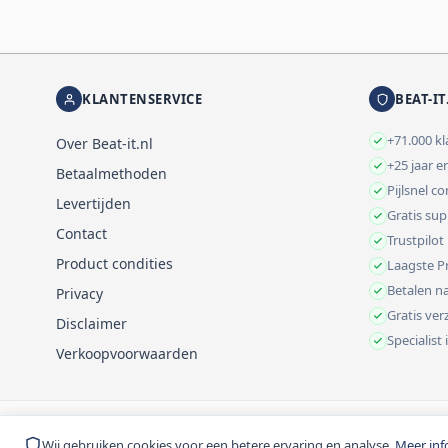
KLANTENSERVICE
BEAT-IT
+71.000 k
Over Beat-it.nl
+25 jaar e
Betaalmethoden
Pijlsnel c
Levertijden
Gratis su
Contact
Trustpilot
Product condities
Laagste Pr
Betalen na
Privacy
Gratis ve
Disclaimer
Specialist
Verkoopvoorwaarden
© 1999-2026 Beat-it.nl. Vermelde prijzen zijn excl. BTW tenzij anders 
Wij gebruiken cookies voor een betere ervaring en analyse.
Meer inf