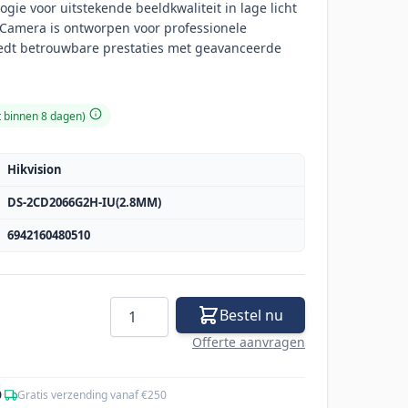
ogie voor uitstekende beeldkwaliteit in lage licht
amera is ontworpen voor professionele
iedt betrouwbare prestaties met geavanceerde
t binnen 8 dagen)
Hikvision
DS-2CD2066G2H-IU(2.8MM)
6942160480510
Aantal
Bestel nu
Offerte aanvragen
0
·
Gratis verzending vanaf €250