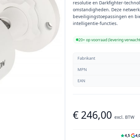
resolutie en Darkfighter-technol
omstandigheden. Deze netwerkC
beveiligingstoepassingen en b
intelligentie-functies.
20+ op voorraad (levering verwach
Fabrikant
MPN
EAN
€ 246,00
excl. BTW
4,5
·
4,