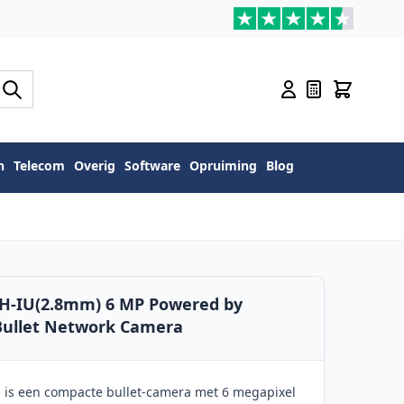
n
Telecom
Overig
Software
Opruiming
Blog
2H-IU(2.8mm) 6 MP Powered by
 Bullet Network Camera
 is een compacte bullet-camera met 6 megapixel