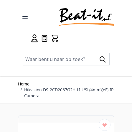
Ga naar de inhoud
Home
/
Hikvision DS-2CD2067G2H-LIU/SL(4mm)(eF) IP
Camera