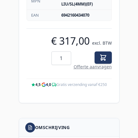
MPN
LIU/SL(4MM)(EF)
EAN
6942160434070
€ 317,00
excl. BTW
Aantal
Offerte aanvragen
4,5
·
4,0
·
Gratis verzending vanaf €250
OMSCHRIJVING