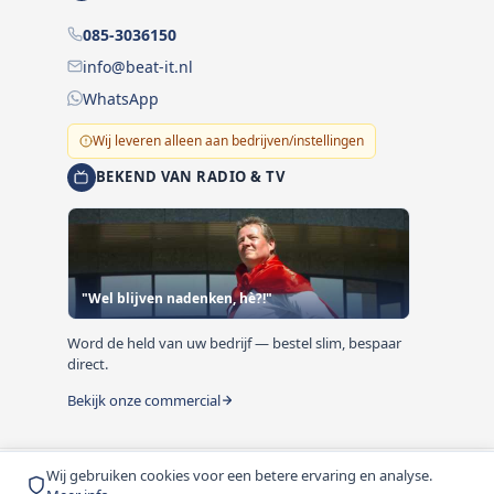
085-3036150
info@beat-it.nl
WhatsApp
Wij leveren alleen aan bedrijven/instellingen
BEKEND VAN RADIO & TV
"Wel blijven nadenken, hè?!"
Word de held van uw bedrijf — bestel slim, bespaar
direct.
Bekijk onze commercial
Wij gebruiken cookies voor een betere ervaring en analyse.
© 1999-2026 Beat-it.nl. Vermelde prijzen zijn excl. BTW