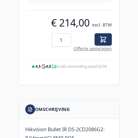
€ 214,00
excl. BTW
Aantal
Offerte aanvragen
4,5
·
4,0
·
Gratis verzending vanaf €250
OMSCHRIJVING
Hikvision Bullet IR DS-2CD2086G2-
IU(4mm)(C) 8MP POE