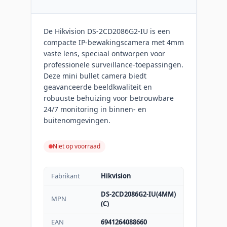
De Hikvision DS-2CD2086G2-IU is een
compacte IP-bewakingscamera met 4mm
vaste lens, speciaal ontworpen voor
professionele surveillance-toepassingen.
Deze mini bullet camera biedt
geavanceerde beeldkwaliteit en
robuuste behuizing voor betrouwbare
24/7 monitoring in binnen- en
buitenomgevingen.
Niet op voorraad
Fabrikant
Hikvision
DS-2CD2086G2-IU(4MM)
MPN
(C)
EAN
6941264088660