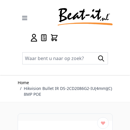
Ga naar de inhoud
Home
/
Hikvision Bullet IR DS-2CD2086G2-IU(4mm)(C)
8MP POE