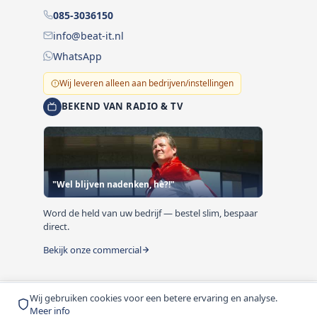
085-3036150
info@beat-it.nl
WhatsApp
Wij leveren alleen aan bedrijven/instellingen
BEKEND VAN RADIO & TV
"Wel blijven nadenken, hè?!"
Word de held van uw bedrijf — bestel slim, bespaar
direct.
Bekijk onze commercial
Wij gebruiken cookies voor een betere ervaring en analyse.
© 1999-2026 Beat-it.nl. Vermelde prijzen zijn excl. BTW
Meer info