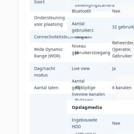
Soort
beveiligingscamera
Bluetooth
Nee
Ondersteuning
Binnen & buiten
Aantal
voor plaatsing
32 gebruik
gebruikers
Connectiviteitstechnologie
Bedraad
Beheerder,
Niveau
Wide Dynamic
Operator,
gebruikerstoegang
Ja
Range (WDR)
Gebruiker
Dag/nacht
Live view
Ja
Ja
modus
Aantal
Aantal talen
gelijktijdige
33
6 kanalen
liveview-kanalen
Bulgaars,
Vereenvoudigd
Opslagmedia
Chinees,
Ingebouwde
Traditioneel
Nee
HDD
Chinees,
Tsjechisch,