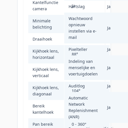
Kantelfunctie
Ja
Hartslag
Ja
camera
Wachtwoord
Minimale
0,005 Lux
opnieuw
belichting
Ja
instellen via e-
mail
Draaihoek
360°
Pixelteller
Ja
Kijkhoek lens,
88°
horizontaal
Indeling van
menselijke en
Ja
Kijkhoek lens,
47°
voertuigdoelen
verticaal
Auditlog
Ja
Kijkhoek lens,
104°
diagonaal
Automatic
Network
Bereik
Ja
0 - 90°
Replenishment
kantelhoek
(ANR)
Pan bereik
0 - 360°