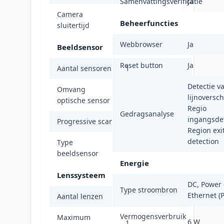
Samenvattingsverificatie
Ja
Camera
1/3 - 1/100000 s
Beheerfuncties
sluitertijd
Webbrowser
Ja
Beeldsensor
Reset button
Ja
Aantal sensoren
1
Detectie v
Omvang
25,4 / 1,2 mm (1 /
lijnoversch
optische sensor
1.2")
Regio
Gedragsanalyse
ingangsdet
Progressive scan
Ja
Region exi
detection
Type
CMOS
beeldsensor
Energie
Lenssysteem
DC, Power 
Type stroombron
Ethernet (
Aantal lenzen
1
Vermogensverbruik
Maximum
6 W
1