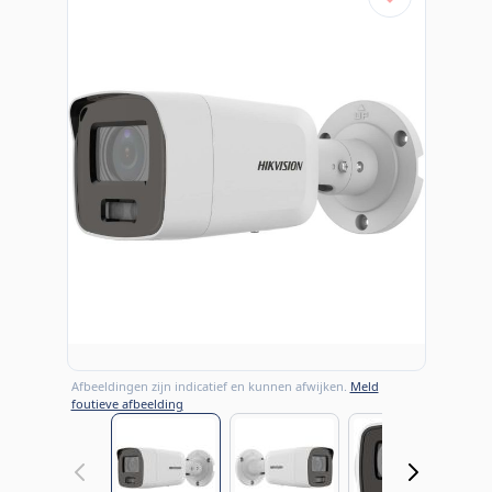
Afbeeldingen zijn indicatief en kunnen afwijken.
Meld
foutieve afbeelding
View larger image
View larger image
View large