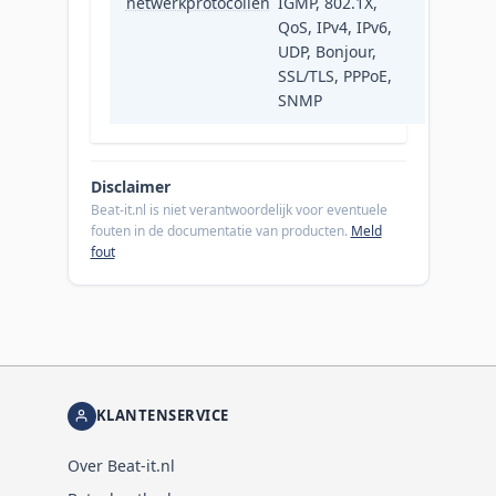
netwerkprotocollen
IGMP, 802.1X,
QoS, IPv4, IPv6,
UDP, Bonjour,
SSL/TLS, PPPoE,
SNMP
Disclaimer
Beat-it.nl is niet verantwoordelijk voor eventuele
fouten in de documentatie van producten.
Meld
fout
KLANTENSERVICE
Over Beat-it.nl