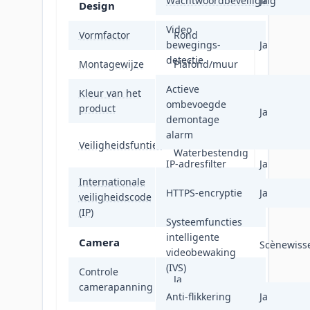
Wachtwoordbeveiliging
Ja
Design
Video
Vormfactor
Rond
bewegings-
Ja
detectie
Montagewijze
Plafond/muur
Actieve
Kleur van het
Wit
ombevoegde
product
Ja
demontage
alarm
Stofafstotend,
Veiligheidsfunties
Waterbestendig
IP-adresfilter
Ja
Internationale
HTTPS-encryptie
Ja
veiligheidscode
IP67
(IP)
Systeemfuncties
intelligente
Camera
Scènewiss
videobewaking
(IVS)
Controle
Ja
camerapanning
Anti-flikkering
Ja