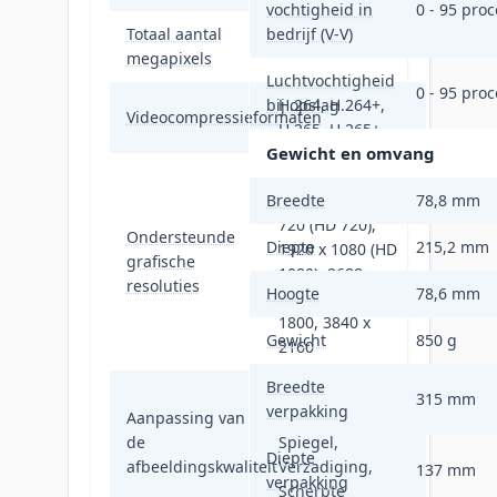
vochtigheid in
0 - 95 pro
Totaal aantal
bedrijf (V-V)
8 MP
megapixels
Luchtvochtigheid
0 - 95 pro
bij opslag
H.264, H.264+,
Videocompressieformaten
H.265, H.265+
Gewicht en omvang
640 x 360, 640 x
Breedte
480 (VGA), 1280 x
78,8 mm
720 (HD 720),
Ondersteunde
Diepte
215,2 mm
1920 x 1080 (HD
grafische
1080), 2688 x
resoluties
Hoogte
78,6 mm
1520, 3200 x
1800, 3840 x
Gewicht
850 g
2160
Breedte
Helderheid,
315 mm
verpakking
Aanpassing van
Contrast, DNR,
de
Spiegel,
Diepte
afbeeldingskwaliteit
Verzadiging,
137 mm
verpakking
Scherpte