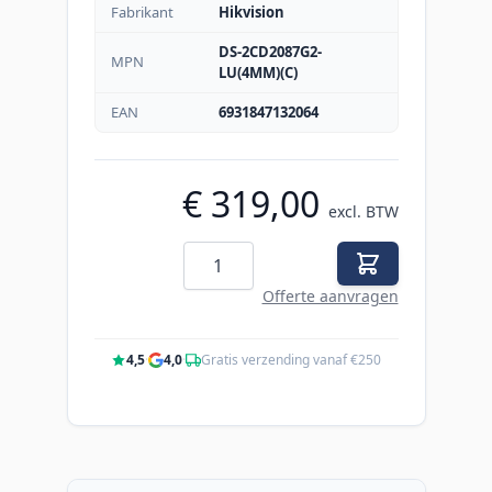
Fabrikant
Hikvision
DS-2CD2087G2-
MPN
LU(4MM)(C)
EAN
6931847132064
€ 319,00
excl. BTW
Aantal
Offerte aanvragen
4,5
·
4,0
·
Gratis verzending vanaf €250