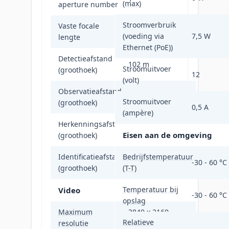
(max)
aperture number
Stroomverbruik
Vaste focale
4 mm
(voeding via
7,5 W
lengte
Ethernet (PoE))
Detectieafstand
102 m
Stroomuitvoer
(groothoek)
12
(volt)
Observatieafstand
41 m
Stroomuitvoer
(groothoek)
0,5 A
(ampère)
Herkenningsafstand
21 m
Eisen aan de omgeving
(groothoek)
Identificatieafstand
Bedrijfstemperatuur
11 m
-30 - 60 °C
(groothoek)
(T-T)
Temperatuur bij
Video
-30 - 60 °C
opslag
Maximum
3840 x 2160
Relatieve
resolutie
Pixels