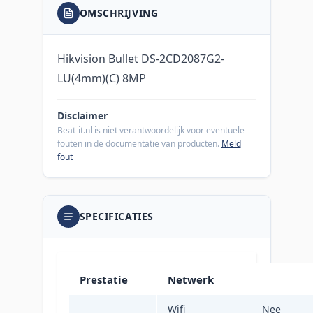
OMSCHRIJVING
Hikvision Bullet DS-2CD2087G2-
LU(4mm)(C) 8MP
Disclaimer
Beat-it.nl is niet verantwoordelijk voor eventuele
fouten in de documentatie van producten.
Meld
fout
SPECIFICATIES
Prestatie
Netwerk
Wifi
IP-
Nee