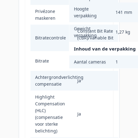
Hoogte
Privézone
141 mm
Ja
verpakking
maskeren
Gewicht
Constant Bit Rate
1,27 kg
verpakking
Bitratecontrole
(CBR)/Variable Bit
Rate (VBR)
Inhoud van de verpakking
32 Kbps - 16
Bitrate
Aantal cameras
1
Mbps
Achtergrondverlichting
Ja
compensatie
Highlight
Compensation
(HLC)
Ja
(compensatie
voor sterke
belichting)