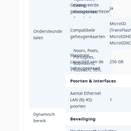
Geïntegreerde
Deens,
Ja
geheugenkaartlezer
Nederlands,
Engels, Spaans,
MicroSD
Ests, Fins, Frans,
Compatibele
(TransFlash
Ondersteunde
Grieks, Italiaans,
geheugenkaarten
MicroSDHC
talen
Japans,
MicroSDXC
Koreaans, LAT,
Noors, Pools,
Maximale
Portugees,
capaciteit van de
256 GB
Roemeens,
geheugenkaart
Russisch, SER,
Slowaaks,
Poorten & interfaces
Sloveens,
Zweeds, Thais,
Aantal Ethernet
Turks, Oekraïens,
LAN (RJ-45)-
1
Vietnamees
poorten
Dynamisch
130 dB
Beveiliging
bereik