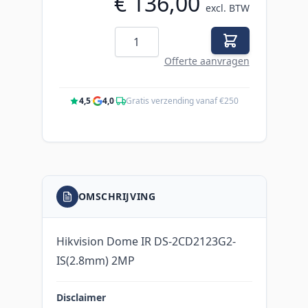
€ 136,00
excl. BTW
Aantal
Offerte aanvragen
4,5
·
4,0
·
Gratis verzending vanaf €250
OMSCHRIJVING
Hikvision Dome IR DS-2CD2123G2-
IS(2.8mm) 2MP
Disclaimer