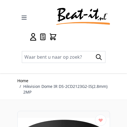
Ga naar de inhoud
Home
/
Hikvision Dome IR DS-2CD2123G2-IS(2.8mm)
2MP