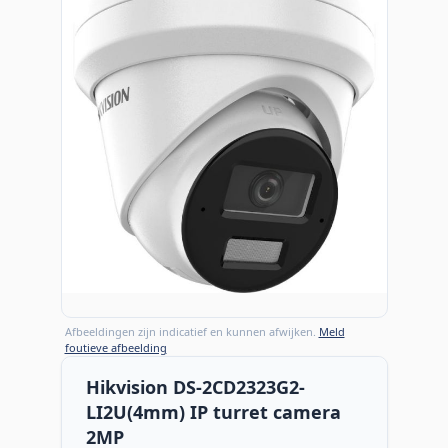
Afbeeldingen zijn indicatief en kunnen afwijken.
Meld
foutieve afbeelding
Hikvision DS-2CD2323G2-
LI2U(4mm) IP turret camera
2MP