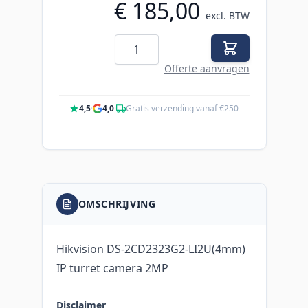
€ 185,00
excl. BTW
Aantal
Offerte aanvragen
4,5
·
4,0
·
Gratis verzending vanaf €250
OMSCHRIJVING
Hikvision DS-2CD2323G2-LI2U(4mm)
IP turret camera 2MP
Disclaimer