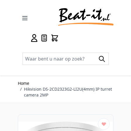
Ga naar de inhoud
Home
/
Hikvision DS-2CD2323G2-LI2U(4mm) IP turret
camera 2MP