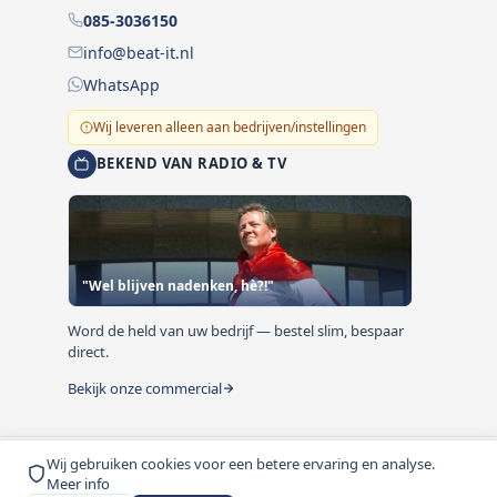
085-3036150
info@beat-it.nl
WhatsApp
Wij leveren alleen aan bedrijven/instellingen
BEKEND VAN RADIO & TV
"Wel blijven nadenken, hè?!"
Word de held van uw bedrijf — bestel slim, bespaar
direct.
Bekijk onze commercial
Wij gebruiken cookies voor een betere ervaring en analyse.
© 1999-2026 Beat-it.nl. Vermelde prijzen zijn excl. BTW
Meer info