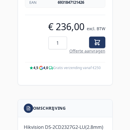
EAN
6931847121426
€ 236,00
excl. BTW
Aantal
Offerte aanvragen
4,5
·
4,0
·
Gratis verzending vanaf €250
OMSCHRIJVING
Hikvision DS-2CD2327G2-LU(2.8mm)