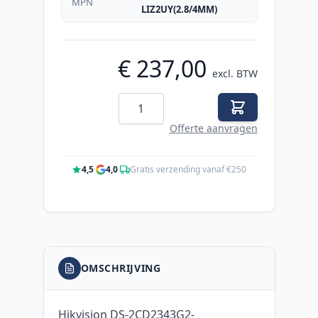
MPN
LIZ2UY(2.8/4MM)
€ 237,00
excl. BTW
Aantal
Offerte aanvragen
4,5
·
4,0
·
Gratis verzending vanaf €250
OMSCHRIJVING
Hikvision DS-2CD2343G2-