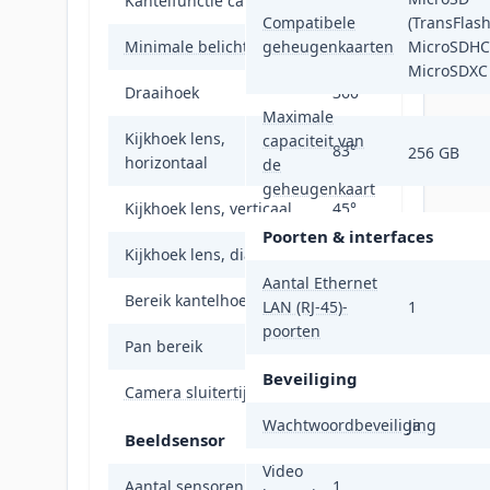
Kantelfunctie camera
Ja
Compatibele
(TransFlash
Minimale belichting
geheugenkaarten
0,003 Lux
MicroSDHC
MicroSDXC
Draaihoek
360°
Maximale
Kijkhoek lens,
capaciteit van
83°
256 GB
horizontaal
de
geheugenkaart
Kijkhoek lens, verticaal
45°
Poorten & interfaces
Kijkhoek lens, diagonaal
98°
Aantal Ethernet
Bereik kantelhoek
0 - 75°
LAN (RJ-45)-
1
poorten
Pan bereik
0 - 360°
Beveiliging
Camera sluitertijd
1/3 - 1/100000 s
Wachtwoordbeveiliging
Ja
Beeldsensor
Video
Aantal sensoren
1