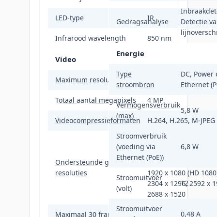
Inbraakdet
LED-type
IR
Gedragsanalyse
Detectie v
lijnoversch
Infrarood wavelength
850 nm
Energie
Video
Type
DC, Power 
Maximum resolutie
2592 x 1944 Pixels
stroombron
Ethernet (P
Totaal aantal megapixels
4 MP
Vermogensverbruik
5,8 W
(max)
Videocompressieformaten
H.264, H.265, M-JPEG
Stroomverbruik
320 x 240, 360 x 240,
(voeding via
6,8 W
x 360, 640 x 480 (VGA)
Ethernet (PoE))
Ondersteunde grafische
1280 x 720 (HD 720),
resoluties
1920 x 1080 (HD 1080
Stroomuitvoer
12
2304 x 1296, 2592 x 1
(volt)
2688 x 1520
Stroomuitvoer
0,48 A
Maximaal 30 frames per