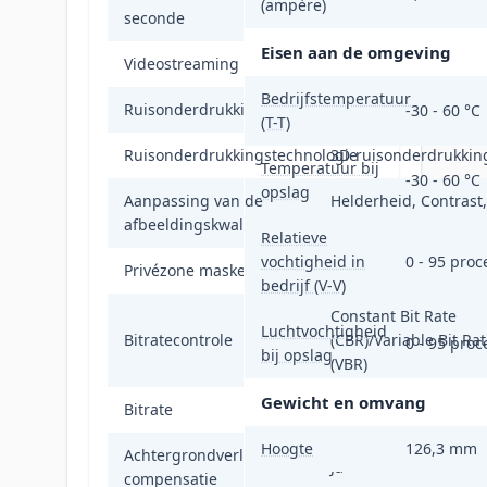
(ampère)
30 fps
seconde
Eisen aan de omgeving
Videostreaming
Ja
Bedrijfstemperatuur
Ruisonderdrukking
Ja
-30 - 60 °C
(T-T)
Ruisonderdrukkingstechnologie
3D-ruisonderdrukkin
Temperatuur bij
-30 - 60 °C
opslag
Aanpassing van de
Helderheid, Contrast,
afbeeldingskwaliteit
Verzadiging, Scherpt
Relatieve
vochtigheid in
0 - 95 proc
Privézone maskeren
Ja
bedrijf (V-V)
Constant Bit Rate
Luchtvochtigheid
Bitratecontrole
(CBR)/Variable Bit Ra
0 - 95 proc
bij opslag
(VBR)
Gewicht en omvang
Bitrate
32Kbps - 8Mbps
Hoogte
126,3 mm
Achtergrondverlichting
Ja
compensatie