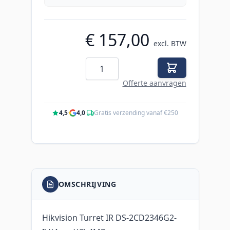
€ 157,00
excl. BTW
Aantal
Offerte aanvragen
4,5
·
4,0
·
Gratis verzending vanaf €250
OMSCHRIJVING
Hikvision Turret IR DS-2CD2346G2-