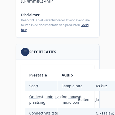
IU(4mm)(C) 4MP
Disclaimer
Beat-it.nl is niet verantwoordelijk voor eventuele
fouten in de documentatie van producten.
Meld
fout
SPECIFICATIES
Prestatie
Audio
Soort
Sample rate
IP-beveiligingscamer
48 kHz
Ondersteuning voor
Ingebouwde
Buiten
Ja
plaatsing
microfoon
Connectiviteitstechnologie
Bedraad
G.711alaw,