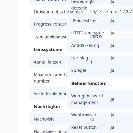
bewegings-
Ja
detectie
Omvang optische sensor
25,4 / 2,7 mm (1 / 2.7"
IP-adresfilter
Ja
Progressive scan
Ja
HTTPS-encryptie
Ja
Type beeldsensor
CMOS
Anti-flikkering
Ja
Lenssysteem
Hartslag
Ja
Aantal lenzen
1
Spiegel
Ja
Maximum aperture
1,4
number
Beheerfuncties
Vaste focale lengte
4 mm
Web-gebaseerd
Ja
management
Nachtkijker
Webbrowser
Ja
Nachtvisie
Ja
Reset button
Ja
Nachtkijker afstand
30 m