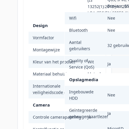
(IS
Bonjour, S
13252(1):2010+A1:201
LOA (IEC/EN 60950-1)
Wifi
Nee
Design
Bluetooth
Nee
Vormfactor
Dome
Aantal
32 gebruike
gebruikers
Montagewijze
Plafond/muur
Quality of
Kleur van het product
Wit
Ja
Service (QoS)
Materiaal behuizing
Metaal
Opslagmedia
Internationale
IP66
Ingebouwde
veiligheidscode (IP)
Nee
HDD
Camera
Geïntegreerde
Ja
geheugenkaartlezer
Controle camerapanning
Ja
MicroSD