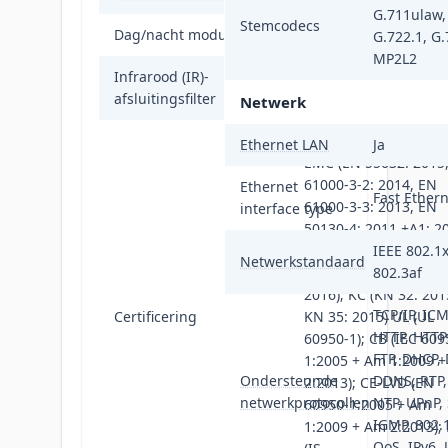
G.711ulaw,
Stemcodecs
Dag/nacht modus
Ja
G.722.1, G.
MP2L2
Infrarood (IR)-
Ja
afsluitingsfilter
Netwerk
FCC (47 CFR 15, B); CE
Ethernet LAN
Ja
EMC (EN 55032: 2015
61000-3-2: 2014, EN
Ethernet
Fast Ether
61000-3-3: 2013, EN
interface type
50130-4: 2011 +A1: 20
RCM (AS/NZS CISPR 3
IEEE 802.1x
Netwerkstandaard
2015); IC (ICES-003: 6
802.3af
2016); KC (KN 32: 201
TCP/IP, ICM
Certificering
KN 35: 2015) UL (UL
HTTP, HTTP
60950-1); CB (IEC 609
FTP, DHCP,
1:2005 + Am 1:2009 
Ondersteunde
DDNS, RTP,
2:2013); CE-LVD (EN
netwerkprotocollen
NTP, UPnP,
60950-1:2005 + Am
IGMP, 802.
1:2009 + Am 2:2013); 
QoS, IPv6, 