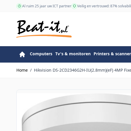
Ga naar de inhoud
Al ruim 25 jaar uw ICT partner
Veilig en vertrouwd: 87% solvabili
Computers
Tv's & monitoren
Printers & scanner
Home
/
Hikvision DS-2CD2346G2H-IU(2.8mm)(eF) 4MP Fix