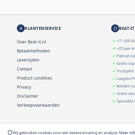
KLANTENSERVICE
BEAT-IT
+71.000 k
Over Beat-it.nl
+25 jaar e
Betaalmethoden
Pijlsnel c
Levertijden
Gratis su
Contact
Trustpilot
Product condities
Laagste Pr
Betalen na
Privacy
Gratis ve
Disclaimer
Specialist
Verkoopvoorwaarden
© 1999-2026 Beat-it.nl. Vermelde prijzen zijn excl. BTW tenzij anders 
Wij gebruiken cookies voor een betere ervaring en analyse.
Meer inf