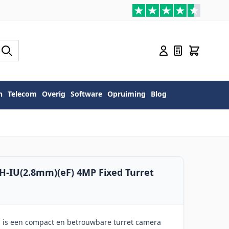
n
Telecom
Overig
Software
Opruiming
Blog
H-IU(2.8mm)(eF) 4MP Fixed Turret
 is een compact en betrouwbare turret camera