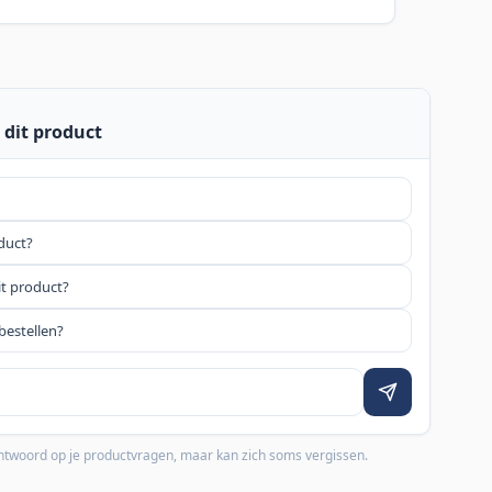
 dit product
oduct?
it product?
bestellen?
 antwoord op je productvragen, maar kan zich soms vergissen.