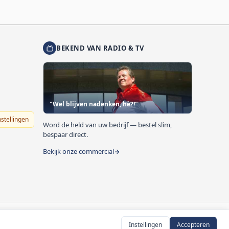
BEKEND VAN RADIO & TV
"Wel blijven nadenken, hè?!"
nstellingen
Word de held van uw bedrijf — bestel slim,
bespaar direct.
Bekijk onze commercial
Instellingen
Accepteren