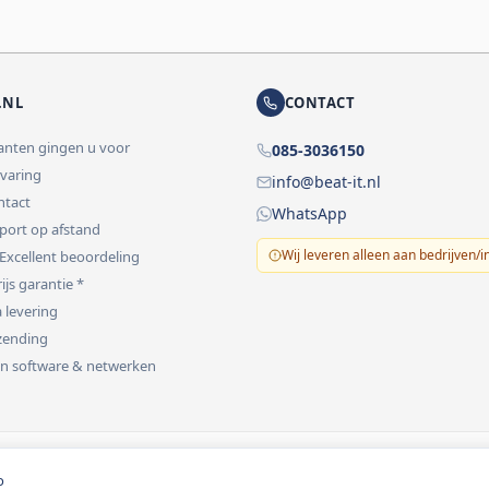
.NL
CONTACT
lanten gingen u voor
085-3036150
rvaring
info@beat-it.nl
ontact
WhatsApp
pport op afstand
Wij leveren alleen aan bedrijven/i
 Excellent beoordeling
ijs garantie *
 levering
rzending
 in software & netwerken
vermeld.
o