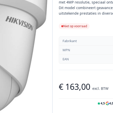
met 4MP resolutie, speciaal ont
Dit model combineert geavance
uitstekende prestaties in diver
Niet op voorraad
Fabrikant
MPN
EAN
€ 163,00
excl. BTW
4,5
·
4,