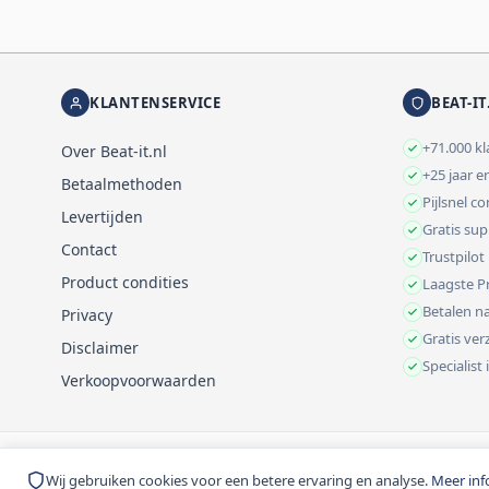
KLANTENSERVICE
BEAT-IT
+71.000 k
Over Beat-it.nl
+25 jaar e
Betaalmethoden
Pijlsnel c
Levertijden
Gratis su
Contact
Trustpilot
Product condities
Laagste Pr
Betalen na
Privacy
Gratis ve
Disclaimer
Specialist
Verkoopvoorwaarden
© 1999-2026 Beat-it.nl. Vermelde prijzen zijn excl. BTW tenzij anders 
Wij gebruiken cookies voor een betere ervaring en analyse.
Meer inf