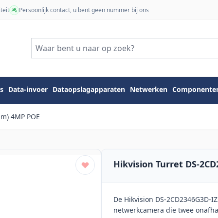
teit
Persoonlijk contact, u bent geen nummer bij ons
s
Data-invoer
Dataopslagapparaten
Netwerken
Componente
4mm) 4MP POE
Hikvision Turret DS-2C
De Hikvision DS-2CD2346G3D-IZ2
netwerkcamera die twee onafhan