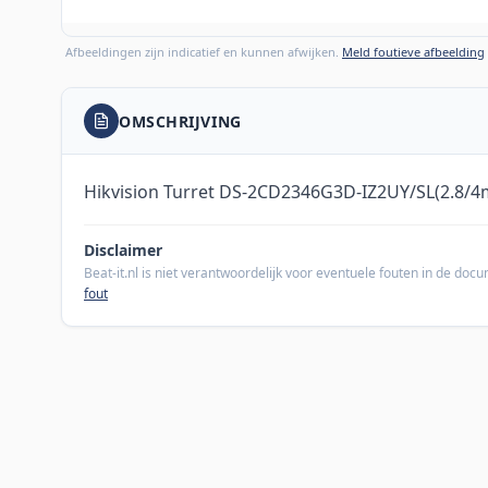
Afbeeldingen zijn indicatief en kunnen afwijken.
Meld foutieve afbeelding
OMSCHRIJVING
Hikvision Turret DS-2CD2346G3D-IZ2UY/SL(2.8
Disclaimer
Beat-it.nl is niet verantwoordelijk voor eventuele fouten in de do
fout