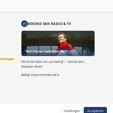
BEKEND VAN RADIO & TV
"Wel blijven nadenken, hè?!"
nstellingen
Word de held van uw bedrijf — bestel slim,
bespaar direct.
Bekijk onze commercial
Instellingen
Accepteren