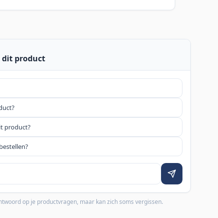
 dit product
oduct?
it product?
bestellen?
 antwoord op je productvragen, maar kan zich soms vergissen.