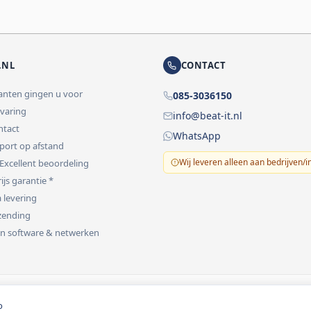
.NL
CONTACT
lanten gingen u voor
085-3036150
rvaring
info@beat-it.nl
ontact
WhatsApp
pport op afstand
Wij leveren alleen aan bedrijven/i
 Excellent beoordeling
ijs garantie *
 levering
rzending
 in software & netwerken
vermeld.
o