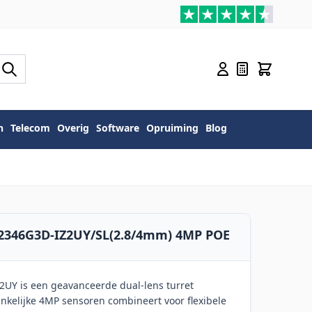
n
Telecom
Overig
Software
Opruiming
Blog
D2346G3D-IZ2UY/SL(2.8/4mm) 4MP POE
UY is een geavanceerde dual-lens turret
kelijke 4MP sensoren combineert voor flexibele