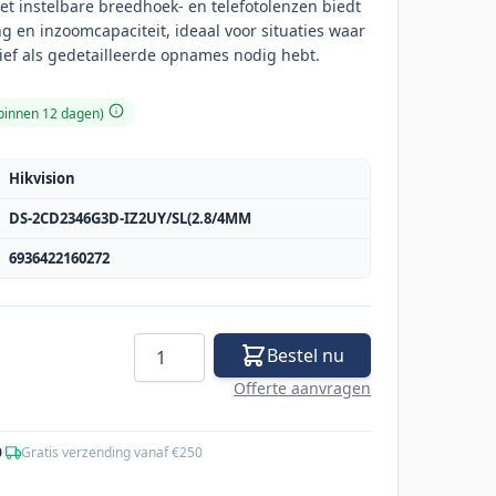
et instelbare breedhoek- en telefotolenzen biedt
 en inzoomcapaciteit, ideaal voor situaties waar
ief als gedetailleerde opnames nodig hebt.
 binnen 12 dagen)
Hikvision
DS-2CD2346G3D-IZ2UY/SL(2.8/4MM
6936422160272
Aantal
Bestel nu
Offerte aanvragen
0
·
Gratis verzending vanaf €250