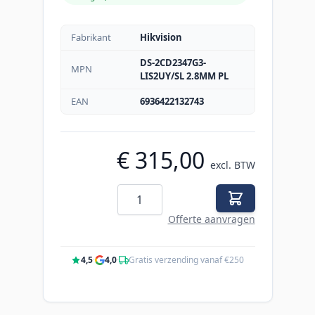
Fabrikant
Hikvision
DS-2CD2347G3-
MPN
LIS2UY/SL 2.8MM PL
EAN
6936422132743
€ 315,00
excl. BTW
Aantal
Offerte aanvragen
4,5
·
4,0
·
Gratis verzending vanaf €250