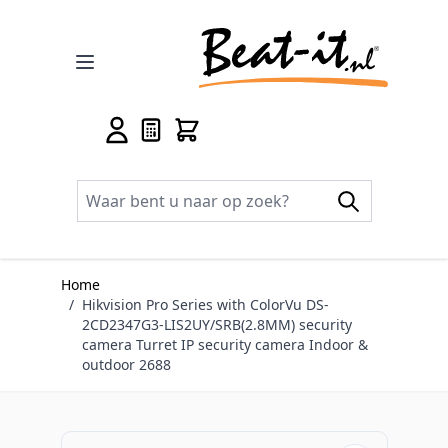
Ga naar de inhoud
Home
/
Hikvision Pro Series with ColorVu DS-
2CD2347G3-LIS2UY/SRB(2.8MM) security
camera Turret IP security camera Indoor &
outdoor 2688