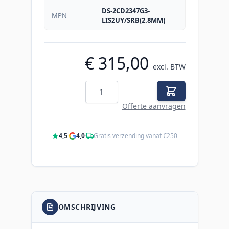
DS-2CD2347G3-
MPN
LIS2UY/SRB(2.8MM)
€ 315,00
excl. BTW
Aantal
Offerte aanvragen
4,5
·
4,0
·
Gratis verzending vanaf €250
OMSCHRIJVING