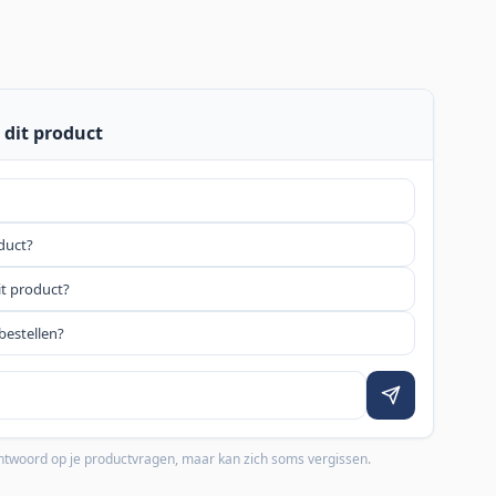
 dit product
oduct?
it product?
bestellen?
 antwoord op je productvragen, maar kan zich soms vergissen.