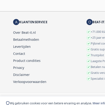
KLANTENSERVICE
BEAT-IT
+71.000 k
Over Beat-it.nl
+25 jaar e
Betaalmethoden
Pijlsnel c
Levertijden
Gratis su
Contact
Trustpilot
Product condities
Laagste Pr
Betalen na
Privacy
Gratis ve
Disclaimer
Specialist
Verkoopvoorwaarden
© 1999-2026 Beat-it.nl. Vermelde prijzen zijn excl. BTW tenzij anders 
Wij gebruiken cookies voor een betere ervaring en analyse.
Meer inf