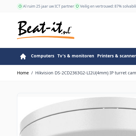
Ga naar de inhoud
Al ruim 25 jaar uw ICT partner
Veilig en vertrouwd: 87% solvabili
Computers
Tv's & monitoren
Printers & scanner
Home
/
Hikvision DS-2CD2363G2-LI2U(4mm) IP turret ca