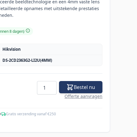
eerde beeldtechnologie en een 4mm vaste lens
etailleerde opnames met uitstekende prestaties
gheden.
innen 8 dagen)
Hikvision
DS-2CD2363G2-LI2U(4MM)
Aantal
Bestel nu
Offerte aanvragen
0
·
Gratis verzending vanaf €250