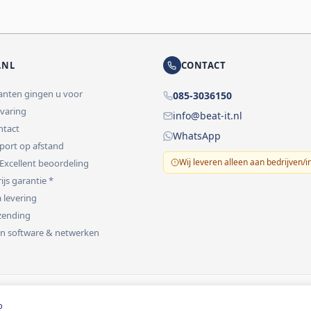
.NL
CONTACT
lanten gingen u voor
085-3036150
rvaring
info@beat-it.nl
ontact
WhatsApp
pport op afstand
Wij leveren alleen aan bedrijven/i
 Excellent beoordeling
ijs garantie *
 levering
rzending
 in software & netwerken
vermeld.
o