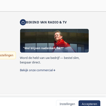
BEKEND VAN RADIO & TV
"Wel blijven nadenken, hè?!"
nstellingen
Word de held van uw bedrijf — bestel slim,
bespaar direct.
Bekijk onze commercial
Instellingen
Accepteren