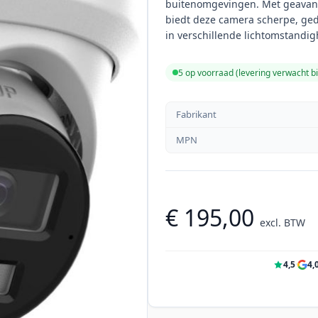
buitenomgevingen. Met geavanc
biedt deze camera scherpe, ged
in verschillende lichtomstandi
5 op voorraad (levering verwacht b
Fabrikant
MPN
€ 195,00
excl. BTW
4,5
·
4,