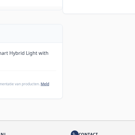
rt Hybrid Light with
cumentatie van producten.
Meld
.NL
CONTACT