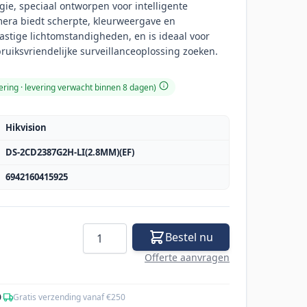
ie, speciaal ontworpen voor intelligente
era biedt scherpte, kleurweergave en
lastige lichtomstandigheden, en is ideaal voor
ruiksvriendelijke surveillanceoplossing zoeken.
ering · levering verwacht binnen 8 dagen)
Hikvision
DS-2CD2387G2H-LI(2.8MM)(EF)
6942160415925
Aantal
Bestel nu
Offerte aanvragen
0
·
Gratis verzending vanaf €250