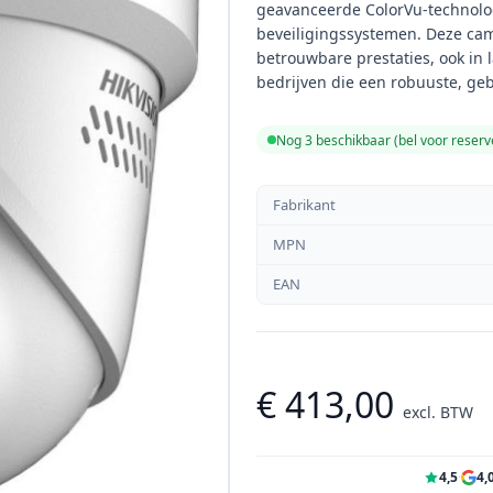
geavanceerde ColorVu-technolog
beveiligingssystemen. Deze cam
betrouwbare prestaties, ook in 
bedrijven die een robuuste, geb
Nog 3 beschikbaar (bel voor reserv
Fabrikant
MPN
EAN
€ 413,00
excl. BTW
4,5
·
4,