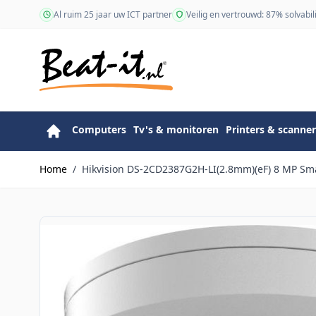
Ga naar de inhoud
Al ruim 25 jaar uw ICT partner
Veilig en vertrouwd: 87% solvabili
Computers
Tv's & monitoren
Printers & scanner
Home
/
Hikvision DS-2CD2387G2H-LI(2.8mm)(eF) 8 MP Sma