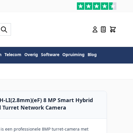
n
Telecom
Overig
Software
Opruiming
Blog
H-LI(2.8mm)(eF) 8 MP Smart Hybrid
ed Turret Network Camera
is een professionele 8MP turret-camera met