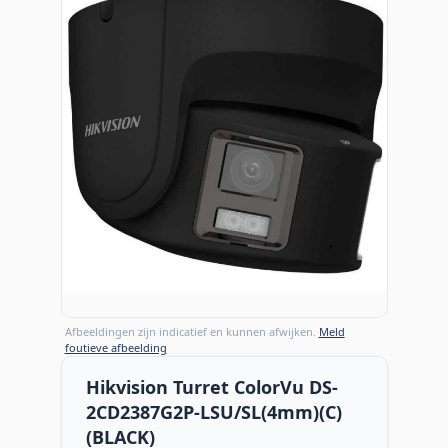
Afbeeldingen zijn indicatief en kunnen afwijken.
Meld
foutieve afbeelding
Hikvision Turret ColorVu DS-
2CD2387G2P-LSU/SL(4mm)(C)
(BLACK)