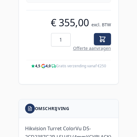
€ 355,00
excl. BTW
Aantal
Offerte aanvragen
4,5
·
4,0
·
Gratis verzending vanaf €250
OMSCHRIJVING
Hikvision Turret ColorVu DS-
2CD2387G2P-LSU/SL(4mm)(C)(BLACK)