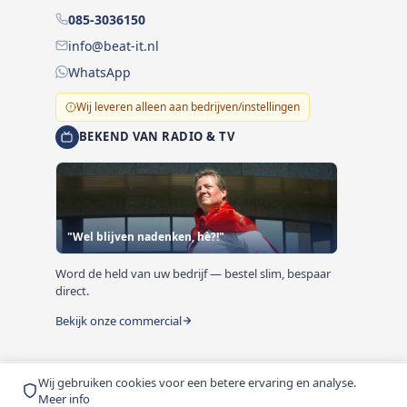
085-3036150
info@beat-it.nl
WhatsApp
Wij leveren alleen aan bedrijven/instellingen
BEKEND VAN RADIO & TV
"Wel blijven nadenken, hè?!"
Word de held van uw bedrijf — bestel slim, bespaar
direct.
Bekijk onze commercial
Wij gebruiken cookies voor een betere ervaring en analyse.
© 1999-2026 Beat-it.nl. Vermelde prijzen zijn excl. BTW
Meer info