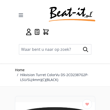
Ga naar de inhoud
Home
/
Hikvision Turret ColorVu DS-2CD2387G2P-
LSU/SL(4mm)(C)(BLACK)