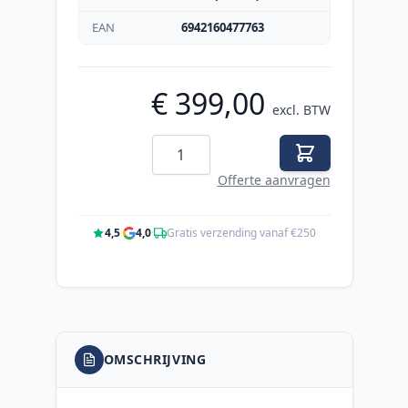
EAN
6942160477763
€ 399,00
excl. BTW
Aantal
Offerte aanvragen
4,5
·
4,0
·
Gratis verzending vanaf €250
OMSCHRIJVING