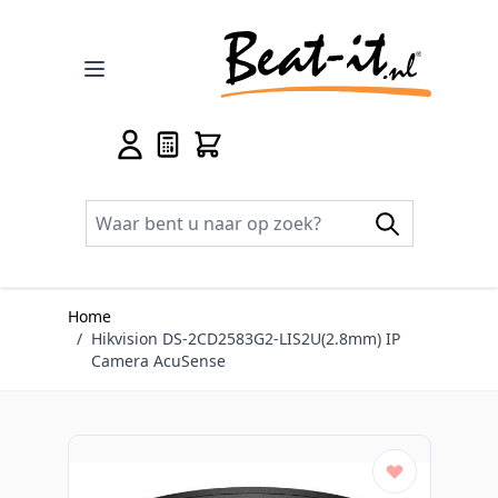
Ga naar de inhoud
Home
/
Hikvision DS-2CD2583G2-LIS2U(2.8mm) IP
Camera AcuSense