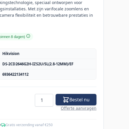
ingstechnologie, speciaal ontworpen voor
gsinstallaties. Met zijn varifocale zoomlens en
 camera flexibiliteit en betrouwbare prestaties in
 binnen 8 dagen)
Hikvision
DS-2CD2646G2H-IZS2U/SL(2.8-12MM)/EF
6936422134112
Aantal
Bestel nu
Offerte aanvragen
0
·
Gratis verzending vanaf €250