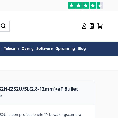
n
Telecom
Overig
Software
Opruiming
Blog
2H-IZS2U/SL(2.8-12mm)/eF Bullet
e
S2U is een professionele IP-bewakingscamera