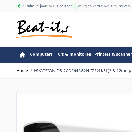
Ga naar de inhoud
Al ruim 25 jaar uw ICT partner
Veilig en vertrouwd: 87% solvabili
Computers
Tv's & monitoren
Printers & scanner
Home
/
HIKVISION DS-2CD2646G2H-IZS2U/SL(2.8-12mm)/e