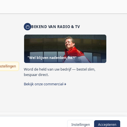
BEKEND VAN RADIO & TV
"Wel blijven nadenken, hè?!"
nstellingen
Word de held van uw bedrijf — bestel slim,
bespaar direct.
Bekijk onze commercial
Instellingen
Accepteren