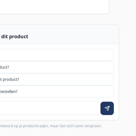
 dit product
oduct?
it product?
bestellen?
 antwoord op je productvragen, maar kan zich soms vergissen.