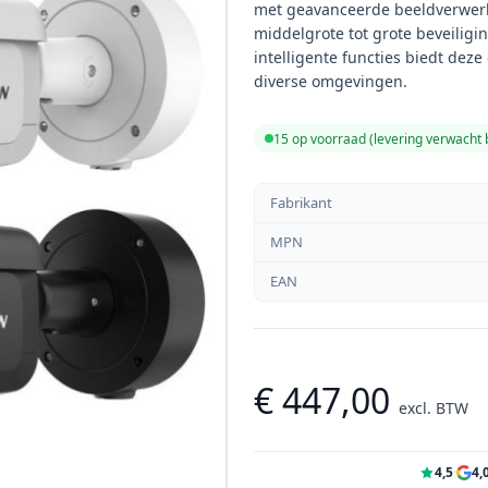
met geavanceerde beeldverwerk
middelgrote tot grote beveiligin
intelligente functies biedt deze
diverse omgevingen.
15 op voorraad (levering verwacht
Fabrikant
MPN
EAN
€ 447,00
excl. BTW
4,5
·
4,