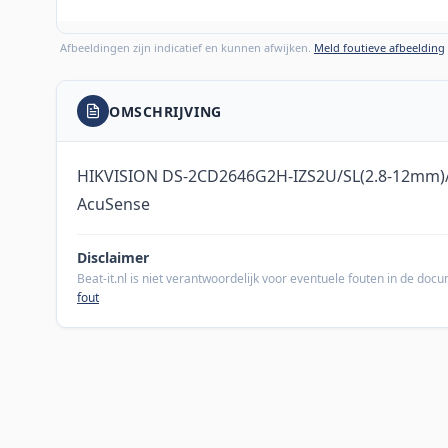
Afbeeldingen zijn indicatief en kunnen afwijken.
Meld foutieve afbeelding
OMSCHRIJVING
HIKVISION DS-2CD2646G2H-IZS2U/SL(2.8-12mm)/e
AcuSense
Disclaimer
Beat-it.nl is niet verantwoordelijk voor eventuele fouten in de do
fout