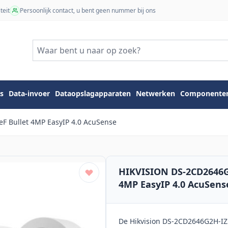
teit
Persoonlijk contact, u bent geen nummer bij ons
s
Data-invoer
Dataopslagapparaten
Netwerken
Componente
F Bullet 4MP EasyIP 4.0 AcuSense
HIKVISION DS-2CD2646G
4MP EasyIP 4.0 AcuSens
De Hikvision DS-2CD2646G2H-IZ