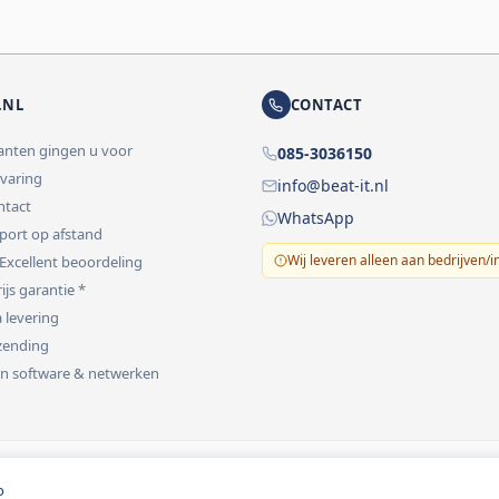
.NL
CONTACT
lanten gingen u voor
085-3036150
rvaring
info@beat-it.nl
ontact
WhatsApp
pport op afstand
Wij leveren alleen aan bedrijven/i
 Excellent beoordeling
ijs garantie *
 levering
rzending
 in software & netwerken
vermeld.
o