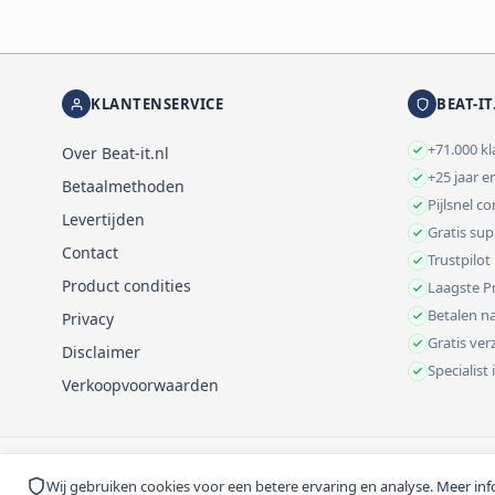
KLANTENSERVICE
BEAT-IT
+71.000 k
Over Beat-it.nl
+25 jaar e
Betaalmethoden
Pijlsnel c
Levertijden
Gratis su
Contact
Trustpilot
Product condities
Laagste Pr
Betalen na
Privacy
Gratis ve
Disclaimer
Specialist
Verkoopvoorwaarden
© 1999-2026 Beat-it.nl. Vermelde prijzen zijn excl. BTW tenzij anders 
Wij gebruiken cookies voor een betere ervaring en analyse.
Meer inf