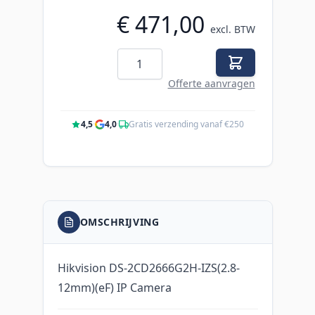
€ 471,00
excl. BTW
Aantal
Offerte aanvragen
4,5
·
4,0
·
Gratis verzending vanaf €250
OMSCHRIJVING
Hikvision DS-2CD2666G2H-IZS(2.8-
12mm)(eF) IP Camera