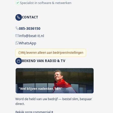
Specialist in software & netwerken
CONTACT
085-3036150
info@beat-it.nl
WhatsApp
Wij leveren alleen aan bedrijven/instellingen
BEKEND VAN RADIO & TV
"Wel blijven nadenken, hè?!"
Word de held van uw bedrijf — bestel slim, bespaar
direct.
Bekijk onze commercial