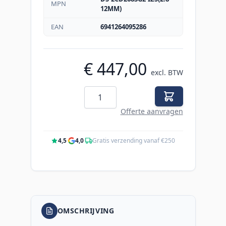
MPN
12MM)
EAN
6941264095286
€ 447,00
excl. BTW
Aantal
Offerte aanvragen
4,5
·
4,0
·
Gratis verzending vanaf €250
OMSCHRIJVING