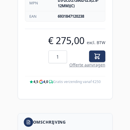
DS-2CD2726G2-IZS(2.8-
MPN
12MM)(C)
EAN
6931847120238
€ 275,00
excl. BTW
Aantal
Offerte aanvragen
4,5
·
4,0
·
Gratis verzending vanaf €250
OMSCHRIJVING