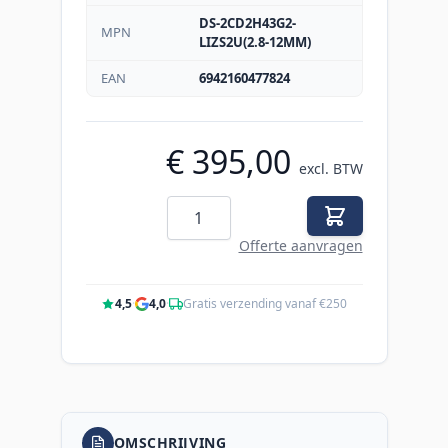
DS-2CD2H43G2-
MPN
LIZS2U(2.8-12MM)
EAN
6942160477824
€ 395,00
excl. BTW
Aantal
Offerte aanvragen
4,5
·
4,0
·
Gratis verzending vanaf €250
OMSCHRIJVING