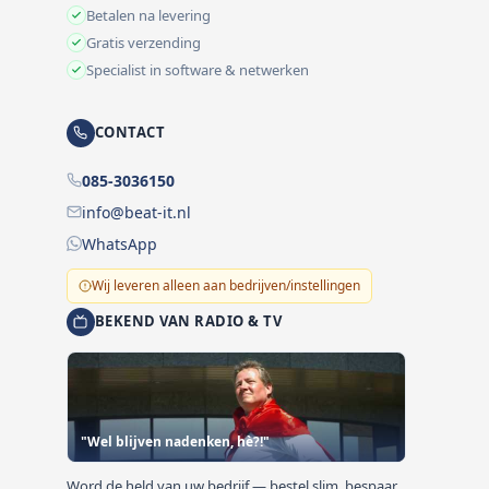
Betalen na levering
Gratis verzending
Specialist in software & netwerken
CONTACT
085-3036150
info@beat-it.nl
WhatsApp
Wij leveren alleen aan bedrijven/instellingen
BEKEND VAN RADIO & TV
"Wel blijven nadenken, hè?!"
Word de held van uw bedrijf — bestel slim, bespaar