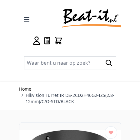
Ga naar de inhoud
Home
/
Hikvision Turret IR DS-2CD2H46G2-IZS(2.8-
12mm)/C/O-STD/BLACK