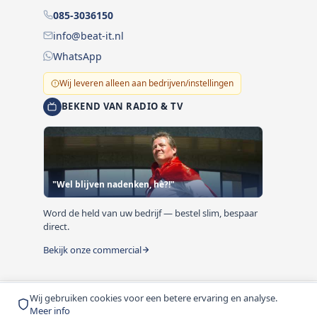
085-3036150
info@beat-it.nl
WhatsApp
Wij leveren alleen aan bedrijven/instellingen
BEKEND VAN RADIO & TV
"Wel blijven nadenken, hè?!"
Word de held van uw bedrijf — bestel slim, bespaar
direct.
Bekijk onze commercial
Wij gebruiken cookies voor een betere ervaring en analyse.
© 1999-2026 Beat-it.nl. Vermelde prijzen zijn excl. BTW
Meer info