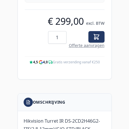
€ 299,00
excl. BTW
Aantal
Offerte aanvragen
4,5
·
4,0
·
Gratis verzending vanaf €250
OMSCHRIJVING
Hikvision Turret IR DS-2CD2H46G2-
IZS(2.8-12mm)/C/O-STD/BLACK