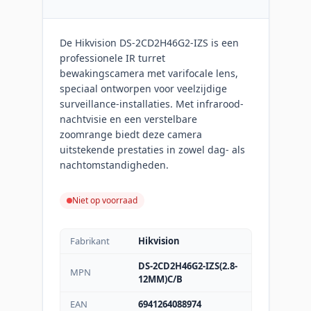
De Hikvision DS-2CD2H46G2-IZS is een
professionele IR turret
bewakingscamera met varifocale lens,
speciaal ontworpen voor veelzijdige
surveillance-installaties. Met infrarood-
nachtvisie en een verstelbare
zoomrange biedt deze camera
uitstekende prestaties in zowel dag- als
nachtomstandigheden.
Niet op voorraad
Fabrikant
Hikvision
DS-2CD2H46G2-IZS(2.8-
MPN
12MM)C/B
EAN
6941264088974