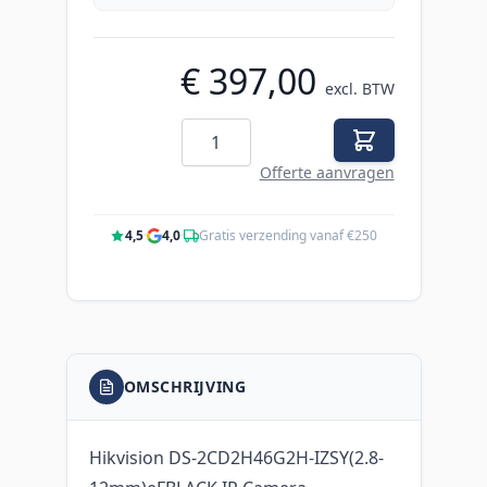
€ 397,00
excl. BTW
Aantal
Offerte aanvragen
4,5
·
4,0
·
Gratis verzending vanaf €250
OMSCHRIJVING
Hikvision DS-2CD2H46G2H-IZSY(2.8-