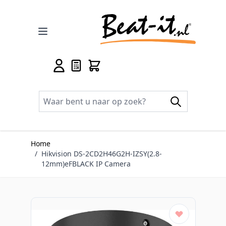
Ga naar de inhoud
Home
/
Hikvision DS-2CD2H46G2H-IZSY(2.8-
12mm)eFBLACK IP Camera