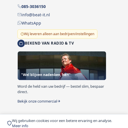
085-3036150
info@beat-it.nl
WhatsApp
Wij leveren alleen aan bedrijven/instellingen
BEKEND VAN RADIO & TV
"Wel blijven nadenken, hè?!"
Word de held van uw bedrijf — bestel slim, bespaar
direct.
Bekijk onze commercial
Wij gebruiken cookies voor een betere ervaring en analyse.
© 1999-2026 Beat-it.nl. Vermelde prijzen zijn excl. BTW
Meer info