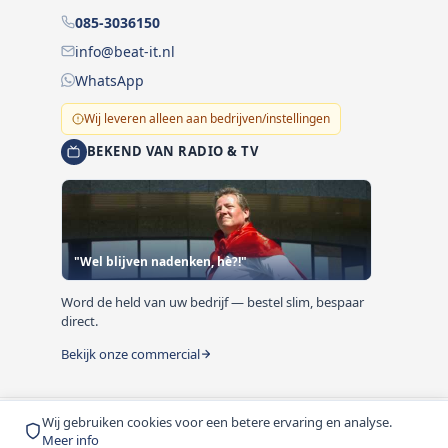
085-3036150
info@beat-it.nl
WhatsApp
Wij leveren alleen aan bedrijven/instellingen
BEKEND VAN RADIO & TV
"Wel blijven nadenken, hè?!"
Word de held van uw bedrijf — bestel slim, bespaar
direct.
Bekijk onze commercial
Wij gebruiken cookies voor een betere ervaring en analyse.
© 1999-2026 Beat-it.nl. Vermelde prijzen zijn excl. BTW
Meer info