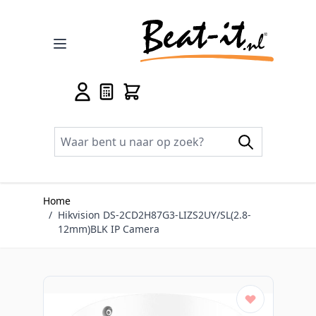
Ga naar de inhoud
Home
/
Hikvision DS-2CD2H87G3-LIZS2UY/SL(2.8-
12mm)BLK IP Camera