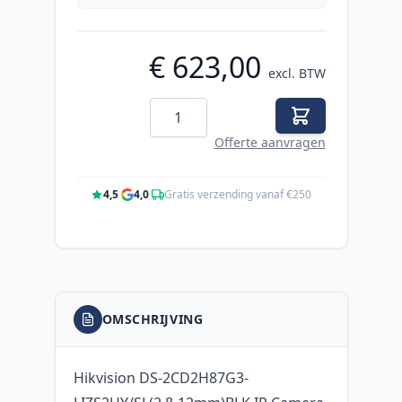
€ 623,00
excl. BTW
Aantal
Offerte aanvragen
4,5
·
4,0
·
Gratis verzending vanaf €250
OMSCHRIJVING
Hikvision DS-2CD2H87G3-