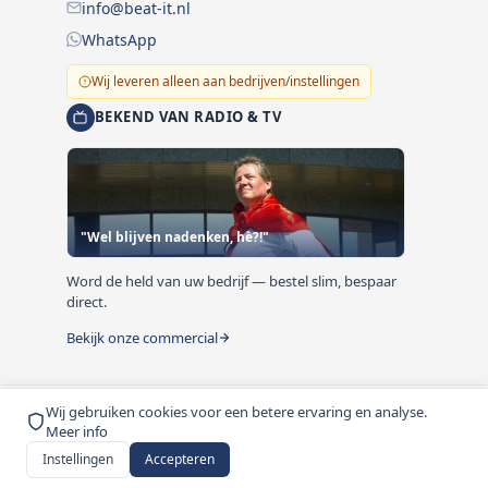
info@beat-it.nl
WhatsApp
Wij leveren alleen aan bedrijven/instellingen
BEKEND VAN RADIO & TV
"Wel blijven nadenken, hè?!"
Word de held van uw bedrijf — bestel slim, bespaar
direct.
Bekijk onze commercial
Wij gebruiken cookies voor een betere ervaring en analyse.
© 1999-2026 Beat-it.nl. Vermelde prijzen zijn excl. BTW
Meer info
tenzij anders vermeld.
Instellingen
Accepteren