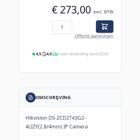
€ 273,00
excl. BTW
Aantal
Offerte aanvragen
4,5
·
4,0
·
Gratis verzending vanaf €250
OMSCHRIJVING
Hikvision DS-2CD2T43G2-
4LIZY(2.8/4mm) IP Camera