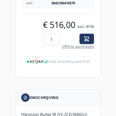
EAN
6942160410579
€ 516,00
excl. BTW
Aantal
Offerte aanvragen
4,5
·
4,0
·
Gratis verzending vanaf €250
OMSCHRIJVING
Hikvision Bullet IR DS-2CD3686G2-