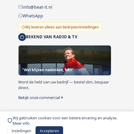
info@beat-it.nl
WhatsApp
Wij leveren alleen aan bedrijven/instellingen
BEKEND VAN RADIO & TV
"Wel blijven nadenken, hè?!"
Word de held van uw bedrijf — bestel slim, bespaar
direct.
Bekijk onze commercial
Wij gebruiken cookies voor een betere ervaring en analyse.
© 1999-2026 Beat-it.nl. Vermelde prijzen zijn excl. BTW
Meer info
tenzij anders vermeld.
Instellingen
Accepteren