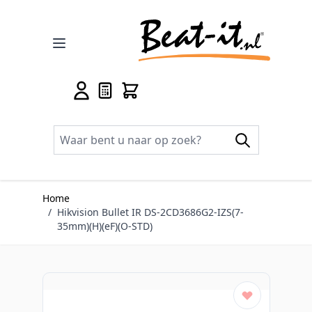
Ga naar de inhoud
Home
/
Hikvision Bullet IR DS-2CD3686G2-IZS(7-
35mm)(H)(eF)(O-STD)