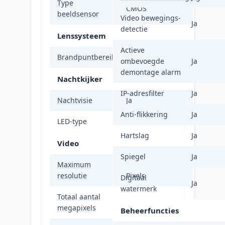
Type
CMOS
beeldsensor
Video bewegings-
Ja
detectie
Lenssysteem
Actieve
Brandpuntbereik
2.8 - 12 mm
ombevoegde
Ja
demontage alarm
Nachtkijker
IP-adresfilter
Ja
Nachtvisie
Ja
Anti-flikkering
Ja
LED-type
IR
Hartslag
Ja
Video
Spiegel
Ja
Maximum
1920 x 1080
resolutie
Pixels
Digitaal
Ja
watermerk
Totaal aantal
2 MP
megapixels
Beheerfuncties