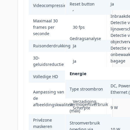
H.264, H.265, M-
Reset button
Ja
Videocompressieformaten
JPEG
Inbraakde
Maximaal 30
Detectie 
frames per
30 fps
lijnoversc
seconde
Detectie 
Gedragsanalyse
objectver
Ruisonderdrukking
Ja
Detectie 
onbewaak
3D-
bagage
Ja
geluidsreductie
Energie
Volledige HD
Ja
DC, Power
Helderheid,
Type stroombron
Aanpassing van
Ethernet 
Contrast,
de
Verzadiging,
Vermogensverbruik
afbeeldingskwaliteit
9 W
Scherpte
(max)
Privézone
Stroomverbruik
Ja
maskeren
(voeding via
10 W