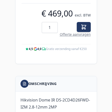
€ 469,00
excl. BTW
Aantal
Offerte aanvragen
4,5
·
4,0
·
Gratis verzending vanaf €250
OMSCHRIJVING
Hikvision Dome IR DS-2CD4D26FWD-
IZM 2.8-12mm 2MP