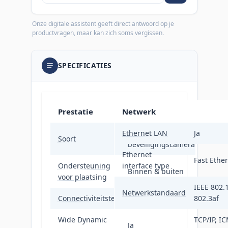
Onze digitale assistent geeft direct antwoord op je
productvragen, maar kan zich soms vergissen.
SPECIFICATIES
Prestatie
Netwerk
Ethernet LAN
IP-
Ja
Soort
beveiligingscamera
Ethernet
Fast Ethe
Ondersteuning
interface type
Binnen & buiten
voor plaatsing
IEEE 802.1
Netwerkstandaard
Connectiviteitstechnologie
Bedraad
802.3af
Wide Dynamic
TCP/IP, IC
Ja