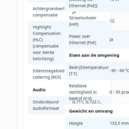
Ethernet (PoE))
Achtergrondverlichting
Ja
compensatie
Stroomuitvoer
12
(volt)
Highlight
Compensation
Power over
Ja
(HLC)
Ethernet (PoE)
Ja
(compensatie
voor sterke
Eisen aan de omgeving
belichting)
Bedrijfstemperatuur
-30 - 60 °
Interessegebied-
(T-T)
Ja
codering (ROI)
Relatieve
Audio
vochtigheid in
0 - 95 pro
bedrijf (V-V)
Ondersteund
G.711, G.722.1,
audioformaat
G.726, MP2L2
Gewicht en omvang
Hoogte
133,5 mm