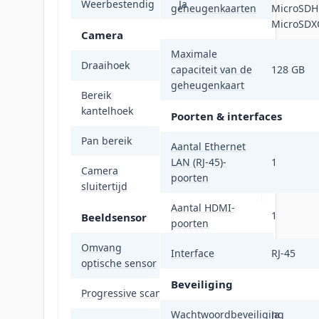
Weerbestendig
Ja
geheugenkaarten
MicroSDH
MicroSDX
Camera
Maximale
Draaihoek
355°
capaciteit van de
128 GB
geheugenkaart
Bereik
0 - 70°
kantelhoek
Poorten & interfaces
Pan bereik
0 - 355°
Aantal Ethernet
LAN (RJ-45)-
1
Camera
poorten
1 - 1/100000 s
sluitertijd
Aantal HDMI-
1
Beeldsensor
poorten
Omvang
25,4 / 1,8 mm (1 /
Interface
RJ-45
optische sensor
1.8")
Beveiliging
Progressive scan
Ja
Wachtwoordbeveiliging
Ja