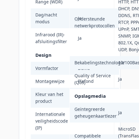
Range (WDR)
HTTP, HTT
DHCP, DN
Dag/nacht
DDNS, RTP
Ja
Ondersteunde
modus
RTCP, PPP
netwerkprotocollen
UPnP, SMT
Infrarood (IR)-
SNMP, IG
Ja
afsluitingsfilter
802.1X, Qo
UDP, Bonj
Design
Bekabelingstechnologie
10/100Bas
Vormfactor
Dome
Quality of Service
Ja
Montagewijze
Plafond
(QoS)
Kleur van het
Opslagmedia
Wit
product
Geïntegreerde
Ja
Internationale
geheugenkaartlezer
veiligheidscode
IP66
(IP)
MicroSD
Compatibele
(TransFlas