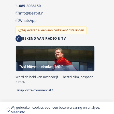
085-3036150
info@beat-it.nl
WhatsApp
Wij leveren alleen aan bedrijven/instellingen
BEKEND VAN RADIO & TV
"Wel blijven nadenken, hè?!"
Word de held van uw bedrijf — bestel slim, bespaar
direct.
Bekijk onze commercial
Wij gebruiken cookies voor een betere ervaring en analyse.
© 1999-2026 Beat-it.nl. Vermelde prijzen zijn excl. BTW
Meer info