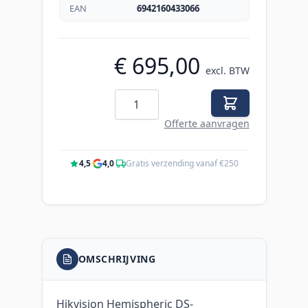
EAN
6942160433066
€ 695,00
excl. BTW
Aantal
Offerte aanvragen
4,5
·
4,0
·
Gratis verzending vanaf €250
OMSCHRIJVING
Hikvision Hemispheric DS-