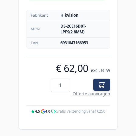
Fabrikant
Hikvision
DS-2CE16D0T-
MPN
LPFS(2.8MM)
EAN
6931847166953
€ 62,00
excl. BTW
Aantal
Offerte aanvragen
4,5
·
4,0
·
Gratis verzending vanaf €250