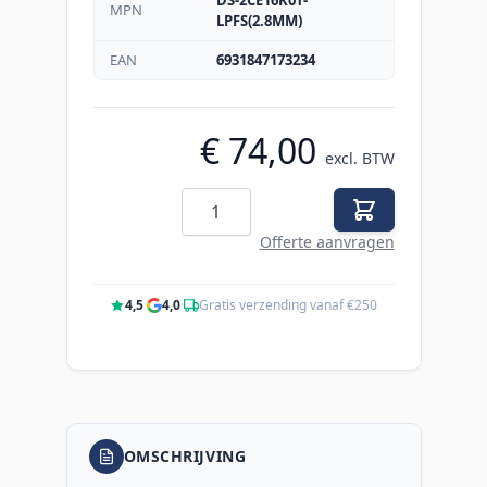
MPN
LPFS(2.8MM)
EAN
6931847173234
€ 74,00
excl. BTW
Aantal
Offerte aanvragen
4,5
·
4,0
·
Gratis verzending vanaf €250
OMSCHRIJVING