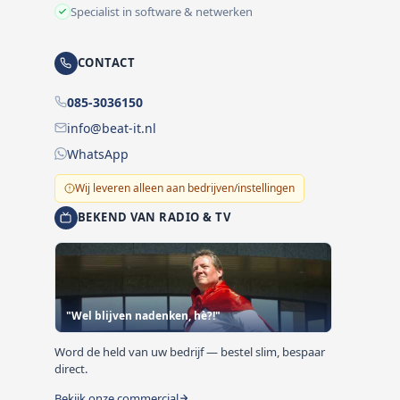
Specialist in software & netwerken
CONTACT
085-3036150
info@beat-it.nl
WhatsApp
Wij leveren alleen aan bedrijven/instellingen
BEKEND VAN RADIO & TV
"Wel blijven nadenken, hè?!"
Word de held van uw bedrijf — bestel slim, bespaar
direct.
Bekijk onze commercial