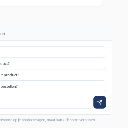
duct
oduct?
dit product?
 bestellen?
 antwoord op je productvragen, maar kan zich soms vergissen.