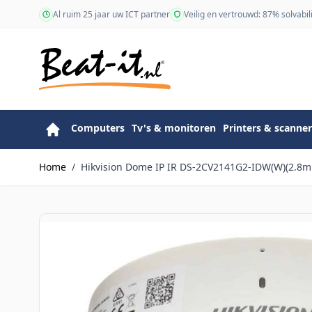
Ga naar de inhoud
Al ruim 25 jaar uw ICT partner
Veilig en vertrouwd: 87% solvabili
Computers
Tv's & monitoren
Printers & scanner
Home
/
Hikvision Dome IP IR DS-2CV2141G2-IDW(W)(2.8