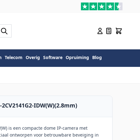
n
Telecom
Overig
Software
Opruiming
Blog
DS-2CV2141G2-IDW(W)(2.8mm)
(W) is een compacte dome IP-camera met
ciaal ontworpen voor betrouwbare beveiging in