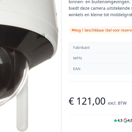
binnen- en buitenomgevingen. M
biedt deze camera uitstekende 
winkels en kleine tot middelgrote
Nog 1 beschikbaar (bel voor reserv
Fabrikant
MPN
EAN
€ 121,00
excl. BTW
4,5
·
4,