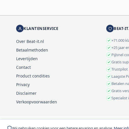
KLANTENSERVICE
BEAT-IT
+71.000 k
Over Beat-it.nl
+25 jaar e
Betaalmethoden
Pijlsnel c
Levertijden
Gratis su
Contact
Trustpilot
Product condities
Laagste Pr
Betalen na
Privacy
Gratis ve
Disclaimer
Specialist
Verkoopvoorwaarden
© 1999-2026 Beat-it.nl. Vermelde prijzen zijn excl. BTW tenzij anders 
Wij gebruiken cookies voor een betere ervaring en analyse.
Meer inf