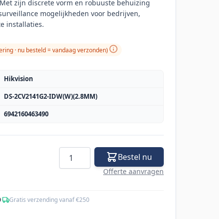
et zijn discrete vorm en robuuste behuizing
surveillance mogelijkheden voor bedrijven,
 installaties.
ering ·
nu besteld = vandaag verzonden
)
Hikvision
DS-2CV2141G2-IDW(W)(2.8MM)
6942160463490
Aantal
Bestel nu
Offerte aanvragen
0
·
Gratis verzending vanaf €250