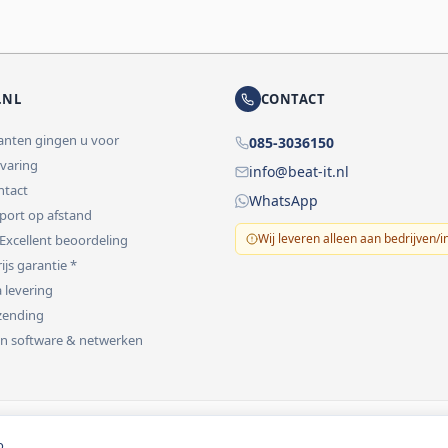
.NL
CONTACT
lanten gingen u voor
085-3036150
rvaring
info@beat-it.nl
ontact
WhatsApp
pport op afstand
Wij leveren alleen aan bedrijven/i
 Excellent beoordeling
ijs garantie *
 levering
rzending
 in software & netwerken
vermeld.
o